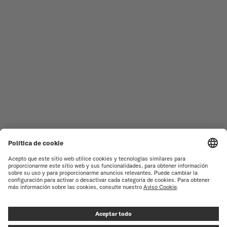
RELOJES MASCULINOS
OCEAN STAR
RELOJES FEMENINOS
COMMANDER
NOVEDADES
MULTIFORT
TODAS LAS COLECCIONES
BARONCELLI
ENCONTRAR UN CENTRO DE
TÉRMINOS DE USO
ATENCIÓN AL CLIENTE
AVISO DE PRIVACIDAD
SERVICIO DE ATENCIÓN AL
CLIENTE
AVISO SOBRE COOKIES
CONTACTO
CONFIGURACIÓN DE LAS
COOKIES
PRENSA