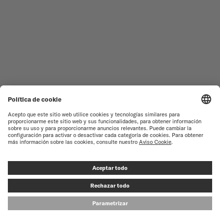
NOVEDADES
MULTIFORT
TODAS LAS COLECCIONES
BARONCELLI
ENCONTRAR UN CENTRO DE
TÉRMINOS DE USO
ATENCIÓN AL CLIENTE
AVISO DE PRIVACIDAD
SERVICIO DE ATENCIÓN AL
CLIENTE
AVISO SOBRE COOKIES
CONTACTO
CONFIGURACIÓN DE LAS
COOKIES
PRENSA
© MIDO SA - SWISS WATCHES SINCE 1918 - ALL RIGHT RESERVED