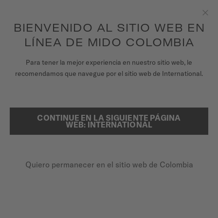
para acceder a la información de garantía y
REGISTRA TU RELOJ
más
Saltar al contenido
BIENVENIDO AL SITIO WEB EN
Clo
Garantía de 5 años en todos los relojes MIDO Chronometer con
certificación COSC
LÍNEA DE MIDO COLOMBIA
RELOJES
Para tener la mejor experiencia en nuestro sitio web, le
recomendamos que navegue por el sitio web de International.
UNIVERSO MIDO
REGISTRE SU RELOJ MIDO EN
LÍNEA
TIENDAS
CONTINUE EN LA SIGUIENTE PÁGINA
BUSCAR
WEB: INTERNATIONAL
ATENCIÓN AL CLIENTE
Quiero permanecer en el sitio web de Colombia
Registra tu Reloj
Mi cuenta
Colombia