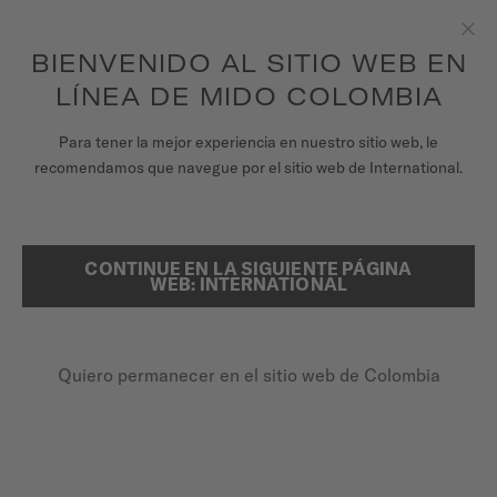
para acceder a la información de garantía y
REGISTRA TU RELOJ
más
Saltar al contenido
BIENVENIDO AL SITIO WEB EN
Clo
Garantía de 5 años en todos los relojes MIDO Chronometer con
certificación COSC
LÍNEA DE MIDO COLOMBIA
RELOJES
Para tener la mejor experiencia en nuestro sitio web, le
PÁGINA DE INICIO
DORADA
recomendamos que navegue por el sitio web de International.
UNIVERSO MIDO
TIENDAS
CONTINUE EN LA SIGUIENTE PÁGINA
BUSCAR
Dorada
WEB: INTERNATIONAL
ATENCIÓN AL CLIENTE
M033.210.22.013.00 - ∅ 25MM
Cristal de zafiro
Quiero permanecer en el sitio web de Colombia
Registra tu Reloj
Acero inoxidable y PVD oro rosado
Mi cuenta
Brazalete de eslabones de 7 filas
Colombia