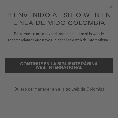
para acceder a la información de garantía y
REGISTRA TU RELOJ
más
Saltar al contenido
BIENVENIDO AL SITIO WEB EN
Clo
Garantía de 5 años en todos los relojes MIDO Chronometer con
certificación COSC
LÍNEA DE MIDO COLOMBIA
RELOJES
Para tener la mejor experiencia en nuestro sitio web, le
PÁGINA DE INICIO
DORADA
recomendamos que navegue por el sitio web de International.
UNIVERSO MIDO
TIENDAS
CONTINUE EN LA SIGUIENTE PÁGINA
BUSCAR
Dorada
WEB: INTERNATIONAL
ATENCIÓN AL CLIENTE
M033.410.22.013.00 - ∅ 40.7 X 38MM
Cristal de zafiro
Quiero permanecer en el sitio web de Colombia
Registra tu Reloj
Acero inoxidable y PVD oro rosado
Mi cuenta
Brazalete de eslabones de 7 filas
Colombia