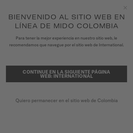
para acceder a la información de garantía y
REGISTRA TU RELOJ
más
Saltar al contenido
BIENVENIDO AL SITIO WEB EN
Clo
Garantía de 5 años en todos los relojes MIDO Chronometer con
certificación COSC
LÍNEA DE MIDO COLOMBIA
RELOJES
PÁGINA DE INICIO
EXPERTISE EN COMPLICACIONES DE RELOJES
Para tener la mejor experiencia en nuestro sitio web, le
recomendamos que navegue por el sitio web de International.
UNIVERSO MIDO
TIENDAS
COMPLICATIONS
CONTINUE EN LA SIGUIENTE PÁGINA
BUSCAR
WEB: INTERNATIONAL
ATENCIÓN AL CLIENTE
Beyond telling time, our watches feature sophisticated
complications, a signature of prestigious timepieces,
enhancing functionality and elevating the wearer’s
experience.
Quiero permanecer en el sitio web de Colombia
Registra tu Reloj
Mi cuenta
Explore our mastery of watchmaking innovation.
Colombia