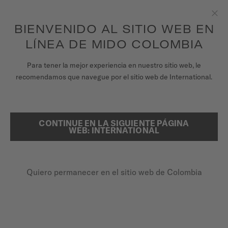
para acceder a la información de garantía y
REGISTRA TU RELOJ
más
Saltar al contenido
BIENVENIDO AL SITIO WEB EN
Clo
Garantía de 5 años en todos los relojes MIDO Chronometer con
certificación COSC
LÍNEA DE MIDO COLOMBIA
RELOJES
Para tener la mejor experiencia en nuestro sitio web, le
PÁGINA DE INICIO
MULTIFORT POWERWIND
recomendamos que navegue por el sitio web de International.
UNIVERSO MIDO
TIENDAS
CONTINUE EN LA SIGUIENTE PÁGINA
BUSCAR
Multifort Powerwind
WEB: INTERNATIONAL
ATENCIÓN AL CLIENTE
M040.407.11.057.00 - ∅ 40MM
Reserva de marcha de hasta 80 horas
Quiero permanecer en el sitio web de Colombia
Registra tu Reloj
Espiral de Nivachron™
Mi cuenta
Logotipo de MIDO vintage
Colombia