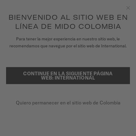
para acceder a la información de garantía y
REGISTRA TU RELOJ
más
Saltar al contenido
BIENVENIDO AL SITIO WEB EN
Clo
Garantía de 5 años en todos los relojes MIDO Chronometer con
certificación COSC
LÍNEA DE MIDO COLOMBIA
RELOJES
PÁGINA DE INICIO
MULTIFORT TV SAGA 3
Para tener la mejor experiencia en nuestro sitio web, le
recomendamos que navegue por el sitio web de International.
UNIVERSO MIDO
TIENDAS
CONTINUE EN LA SIGUIENTE PÁGINA
BUSCAR
WEB: INTERNATIONAL
ATENCIÓN AL CLIENTE
Quiero permanecer en el sitio web de Colombia
Registra tu Reloj
Mi cuenta
Colombia