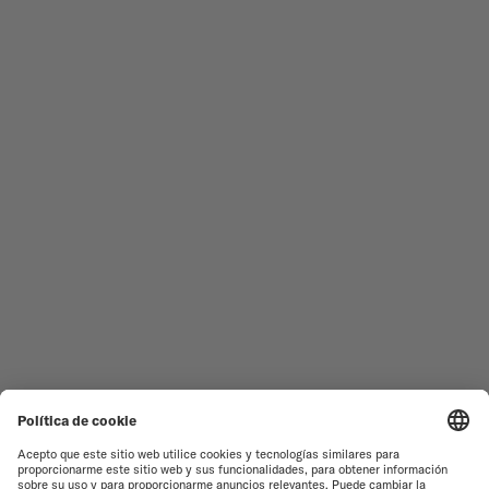
Redes sociales
¿Necesita ayuda?
RELOJES MASCULINOS
OCEAN STAR
RELOJES FEMENINOS
COMMANDER
NOVEDADES
MULTIFORT
TODAS LAS COLECCIONES
BARONCELLI
ENCONTRAR UN CENTRO DE
TÉRMINOS DE USO
ATENCIÓN AL CLIENTE
AVISO DE PRIVACIDAD
SERVICIO DE ATENCIÓN AL
CLIENTE
AVISO SOBRE COOKIES
CONTACTO