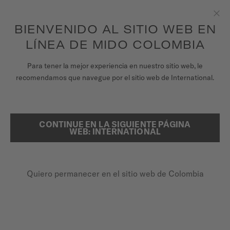
para acceder a la información de garantía y
REGISTRA TU RELOJ
más
Saltar al contenido
BIENVENIDO AL SITIO WEB EN
Clo
Garantía de 5 años en todos los relojes MIDO Chronometer con
certificación COSC
LÍNEA DE MIDO COLOMBIA
RELOJES
Para tener la mejor experiencia en nuestro sitio web, le
PÁGINA DE INICIO
OCEAN STAR 200
recomendamos que navegue por el sitio web de International.
UNIVERSO MIDO
TIENDAS
CONTINUE EN LA SIGUIENTE PÁGINA
BUSCAR
Ocean Star 200
WEB: INTERNATIONAL
ATENCIÓN AL CLIENTE
M026.930.17.051.00 - ∅ 41MM
Bisel giratorio
Quiero permanecer en el sitio web de Colombia
Registra tu Reloj
Resistencia al agua 20 bar / 200 m
Mi cuenta
Reserva de marcha de hasta 80 horas
Colombia