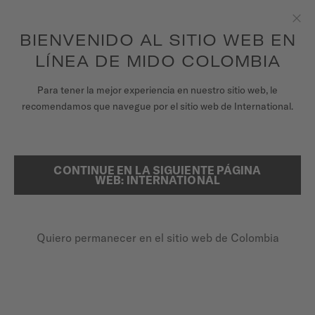
para acceder a la información de garantía y
REGISTRA TU RELOJ
más
Saltar al contenido
BIENVENIDO AL SITIO WEB EN
Clo
Garantía de 5 años en todos los relojes MIDO Chronometer con
certificación COSC
LÍNEA DE MIDO COLOMBIA
RELOJES
Para tener la mejor experiencia en nuestro sitio web, le
PÁGINA DE INICIO
OCEAN STAR 200C
recomendamos que navegue por el sitio web de International.
UNIVERSO MIDO
TIENDAS
CONTINUE EN LA SIGUIENTE PÁGINA
BUSCAR
Ocean Star 200C
WEB: INTERNATIONAL
ATENCIÓN AL CLIENTE
M042.430.17.041.00 - ∅ 42.5MM
Reserva de marcha de hasta 80 horas
Quiero permanecer en el sitio web de Colombia
Registra tu Reloj
Resistencia al agua 20 bar / 200 m
Mi cuenta
Bisel giratorio + cerámica
Colombia