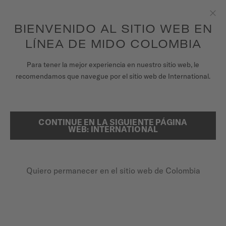
para acceder a la información de garantía y
REGISTRA TU RELOJ
más
Saltar al contenido
BIENVENIDO AL SITIO WEB EN
Clo
Garantía de 5 años en todos los relojes MIDO Chronometer con
certificación COSC
LÍNEA DE MIDO COLOMBIA
RELOJES
Para tener la mejor experiencia en nuestro sitio web, le
PÁGINA DE INICIO
RAINFLOWER
recomendamos que navegue por el sitio web de International.
UNIVERSO MIDO
TIENDAS
Ver vídeo
CONTINUE EN LA SIGUIENTE PÁGINA
BUSCAR
WEB: INTERNATIONAL
ATENCIÓN AL CLIENTE
Rainflower
M043.207.16.131.00 - ∅ 34MM
Quiero permanecer en el sitio web de Colombia
Registra tu Reloj
Diamantes
Mi cuenta
Madre perla
Colombia
Reserva de marcha de hasta 80 horas