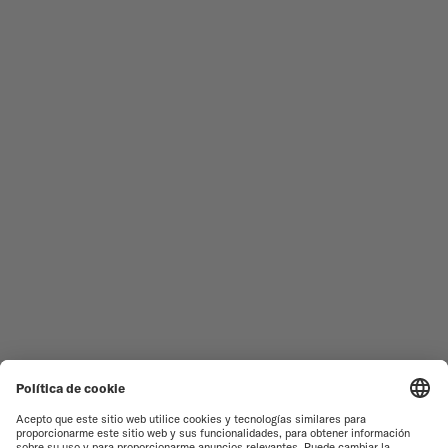
Redes sociales
¿Necesita ayuda?
RELOJES MASCULINOS
OCEAN STAR
RELOJES FEMENINOS
COMMANDER
NOVEDADES
MULTIFORT
TODAS LAS COLECCIONES
BARONCELLI
ENCONTRAR UN CENTRO DE
TÉRMINOS DE USO
ATENCIÓN AL CLIENTE
AVISO DE PRIVACIDAD
SERVICIO DE ATENCIÓN AL
CLIENTE
AVISO SOBRE COOKIES
CONTACTO