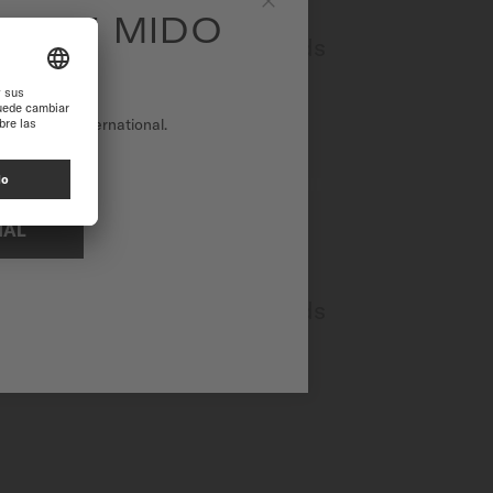
EA DE MIDO
Close
Baroncelli Diamonds
Automático - ∅ 33mm
MÁS INFORMACIÓN
tio web de International.
NAL
Baroncelli Diamonds
Automático - ∅ 33mm
MÁS INFORMACIÓN