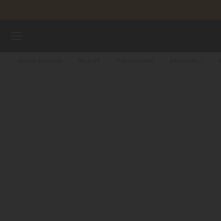
Garan
Saltar al contenido
RELOJES
PÁGINA DE INICIO
RELOJES
COLECCIONES
BARONCELLI
UNIVERSO MIDO
TIENDAS
ATENCIÓN AL CLIENTE
Registra tu Reloj
Mi cuenta
Colombia