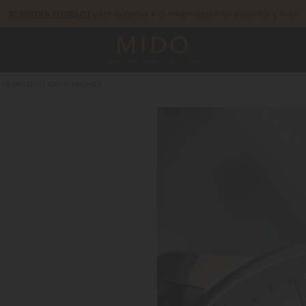
tía de 5 años en todos los relojes MIDO Chronometer con certificació
BARONCELLI LADY DIAMONDS