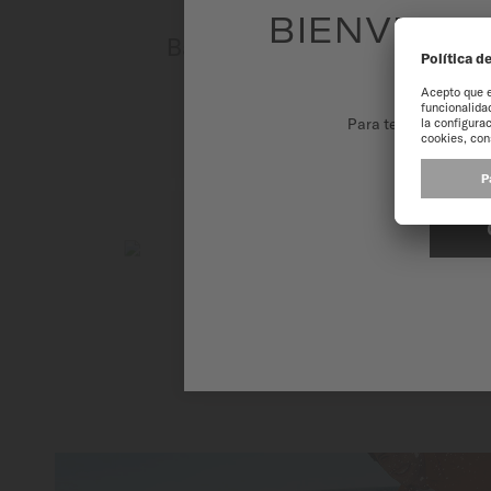
BIENVENID
Baroncelli Diamonds
Automático - ∅ 33mm
MÁS INFORMACIÓN
Para tener la mejor 
Baroncelli Prisma
Automático - ∅ 33mm
MÁS INFORMACIÓN