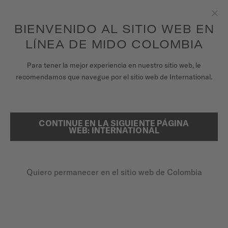
para acceder a la información de garantía y
REGISTRA TU RELOJ
más
Saltar al contenido
BIENVENIDO AL SITIO WEB EN
Clo
Garantía de 5 años en todos los relojes MIDO Chronometer con
certificación COSC
LÍNEA DE MIDO COLOMBIA
RELOJES
Para tener la mejor experiencia en nuestro sitio web, le
...
PÁGINA DE INICIO
OCEAN STAR DECOMPRESSION WORLDTIMER
recomendamos que navegue por el sitio web de International.
UNIVERSO MIDO
TIENDAS
CONTINUE EN LA SIGUIENTE PÁGINA
BUSCAR
WEB: INTERNATIONAL
ATENCIÓN AL CLIENTE
Quiero permanecer en el sitio web de Colombia
Registra tu Reloj
Mi cuenta
Colombia
OCEAN STAR