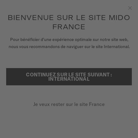
pour accéder à vos informations de
ENREGISTRER VOTRE MONTRE
garantie et plus encore
Aller au contenu
BIENVENUE SUR LE SITE MIDO
Fer
FRANCE
MONTRES
Pour bénéficier d'une expérience optimale sur notre site web,
ACCUEIL
BRACELET EN TISSU BLEU ET ORANGE 22MM
nous vous recommandons de naviguer sur le site International.
BRACELETS
UNIVERS MIDO
Découvrir en vidéo
CONTINUEZ SUR LE SITE SUIVANT :
RECHERCHER
INTERNATIONAL
POINTS DE VENTE
Bracelet en tissu bleu et orange
SERVICE CLIENT
22mm
Je veux rester sur le site France
M852.018.266
Vérifiez la compatibilité du bracelet avec votre montre
Enregister ma montre
ici
Mon compte
Changement rapide