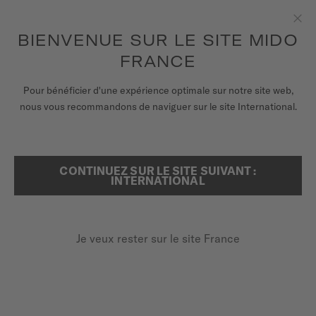
pour accéder à vos informations de
ENREGISTRER VOTRE MONTRE
garantie et plus encore
Aller au contenu
BIENVENUE SUR LE SITE MIDO
Fer
FRANCE
MONTRES
ACCUEIL
COOKIE NOTICE
Pour bénéficier d'une expérience optimale sur notre site web,
nous vous recommandons de naviguer sur le site International.
BRACELETS
DÉCLARATION SUR LES
UNIVERS MIDO
COOKIES
CONTINUEZ SUR LE SITE SUIVANT :
RECHERCHER
INTERNATIONAL
POINTS DE VENTE
1. A PROPOS DE LA PRÉSENTE
DÉCLARATION SUR LES
SERVICE CLIENT
COOKIES
Je veux rester sur le site France
1.1. La présente est une déclaration concernant les cookies,
Enregister ma montre
pixels et plug-ins sociaux (la « Déclaration sur les Cookies »)
Mon compte
de THE SWATCH GROUP (France) S.A.S., 112-114 avenue