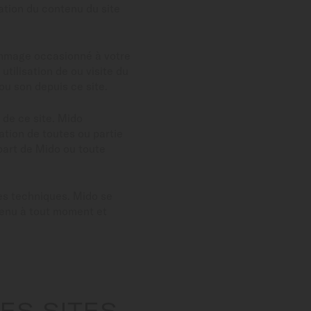
sation du contenu du site
ommage occasionné à votre
 utilisation de ou visite du
u son depuis ce site.
 de ce site. Mido
ation de toutes ou partie
 part de Mido ou toute
es techniques. Mido se
ntenu à tout moment et
RES SITES