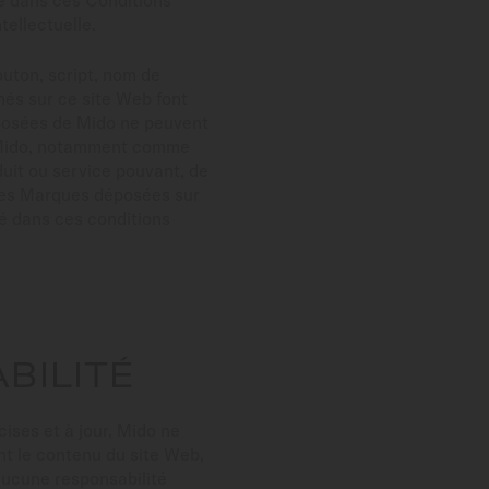
se dans ces Conditions
tellectuelle.
outon, script, nom de
hés sur ce site Web font
éposées de Mido ne peuvent
de Mido, notamment comme
uit ou service pouvant, de
e des Marques déposées sur
é dans ces conditions
BILITÉ
cises et à jour, Mido ne
nt le contenu du site Web,
r aucune responsabilité