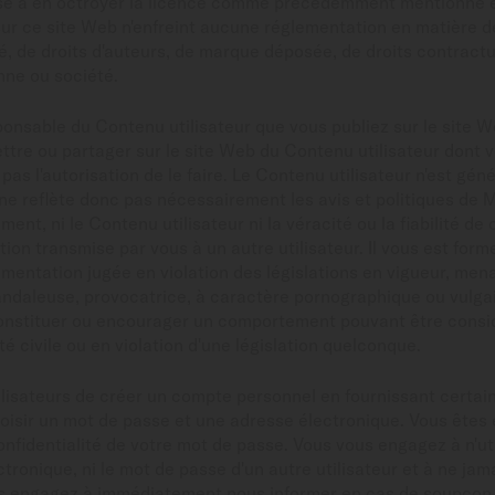
isé à en octroyer la licence comme précédemment mentionné et 
sur ce site Web n'enfreint aucune réglementation en matière de
té, de droits d'auteurs, de marque déposée, de droits contractu
onne ou société.
ponsable du Contenu utilisateur que vous publiez sur le site W
ettre ou partager sur le site Web du Contenu utilisateur dont v
 pas l'autorisation de le faire. Le Contenu utilisateur n'est g
ne reflète donc pas nécessairement les avis et politiques de M
nt, ni le Contenu utilisateur ni la véracité ou la fiabilité de c
on transmise par vous à un autre utilisateur. Il vous est forme
mentation jugée en violation des législations en vigueur, me
andaleuse, provocatrice, à caractère pornographique ou vulgai
nstituer ou encourager un comportement pouvant être consi
é civile ou en violation d'une législation quelconque.
tilisateurs de créer un compte personnel en fournissant certa
choisir un mot de passe et une adresse électronique. Vous ête
onfidentialité de votre mot de passe. Vous vous engagez à n'u
ctronique, ni le mot de passe d'un autre utilisateur et à ne ja
us engagez à immédiatement nous informer en cas de soupçon d