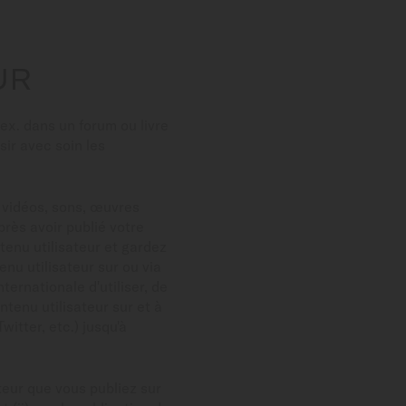
UR
ex. dans un forum ou livre
sir avec soin les
, vidéos, sons, œuvres
près avoir publié votre
tenu utilisateur et gardez
nu utilisateur sur ou via
ternationale d'utiliser, de
ntenu utilisateur sur et à
itter, etc.) jusqu'à
ateur que vous publiez sur