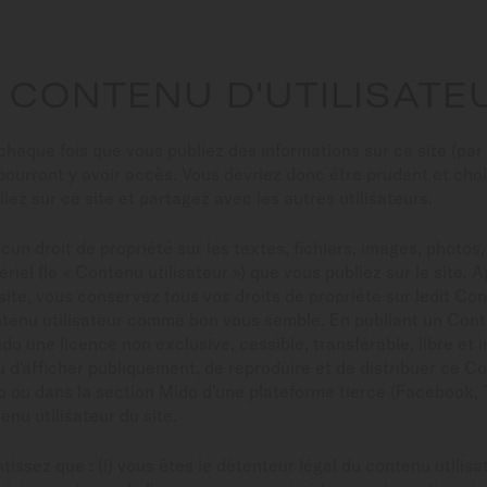
. CONTENU D'UTILISATE
chaque fois que vous publiez des informations sur ce site (par 
s pourront y avoir accès. Vous devriez donc être prudent et choi
iez sur ce site et partagez avec les autres utilisateurs.
un droit de propriété sur les textes, fichiers, images, photos
riel (le « Contenu utilisateur ») que vous publiez sur le site. A
 site, vous conservez tous vos droits de propriété sur ledit Con
Contenu utilisateur comme bon vous semble. En publiant un Conte
do une licence non exclusive, cessible, transférable, libre et in
u d'afficher publiquement, de reproduire et de distribuer ce Co
b ou dans la section Mido d'une plateforme tierce (Facebook, Tw
nu utilisateur du site.
tissez que : (i) vous êtes le détenteur légal du contenu utilis