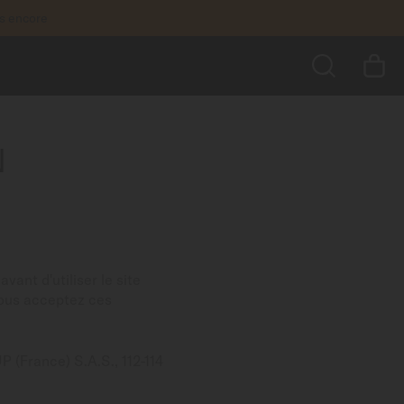
us encore
N
RECHERCHER
avant d'utiliser le site
 vous acceptez ces
 (France) S.A.S., 112-114