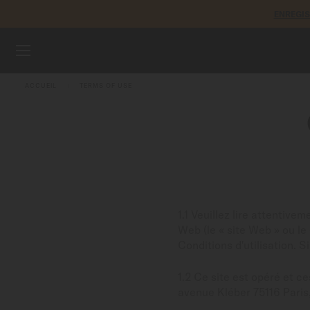
ENREGI
Aller au contenu
MONTRES
ACCUEIL
TERMS OF USE
BRACELETS
UNIVERS MIDO
POINTS DE VENTE
SERVICE CLIENT
1.1 Veuillez lire attentivem
Web (le « site Web » ou le 
Conditions d'utilisation. S
1.2 Ce site est opéré et 
Enregister ma montre
avenue Kléber 75116 Paris, 
Mon compte