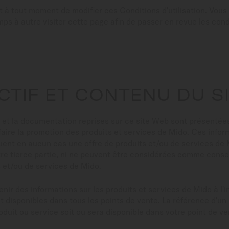
it à tout moment de modifier ces Conditions d'utilisation. Vous 
mps à autre visiter cette page afin de passer en revue les cond
ECTIF ET CONTENU DU S
s et la documentation reprises sur ce site Web sont présentée
e faire la promotion des produits et services de Mido. Ces infor
ent en aucun cas une offre de produits et/ou de services de M
re tierce partie, ni ne peuvent être considérées comme consei
ts et/ou de services de Mido.
nir des informations sur les produits et services de Mido à l'i
t disponibles dans tous les points de vente. La référence d'un
roduit ou service soit ou sera disponible dans votre point de ve