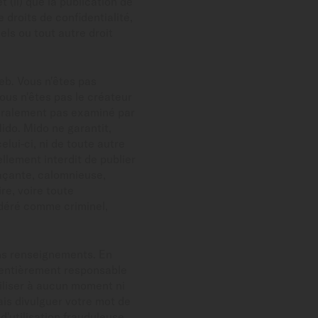
(ii) que la publication de
 droits de confidentialité,
els ou tout autre droit
eb. Vous n'êtes pas
ous n'êtes pas le créateur
énéralement pas examiné par
ido. Mido ne garantit,
elui-ci, ni de toute autre
llement interdit de publier
naçante, calomnieuse,
re, voire toute
déré comme criminel,
ins renseignements. En
s entièrement responsable
tiliser à aucun moment ni
mais divulguer votre mot de
'utilisation frauduleuse