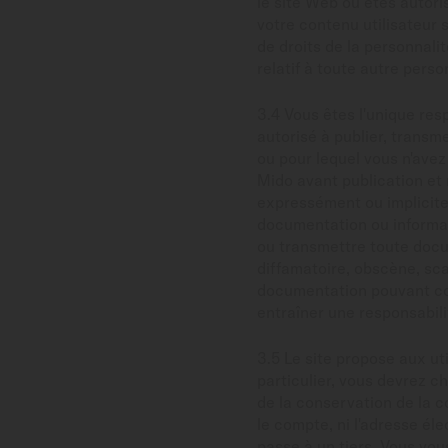
le site Web ou êtes autor
votre contenu utilisateur 
de droits de la personnali
relatif à toute autre pers
3.4 Vous êtes l'unique res
autorisé à publier, transm
ou pour lequel vous n'avez
Mido avant publication et 
expressément ou impliciteme
documentation ou informati
ou transmettre toute docu
diffamatoire, obscène, sc
documentation pouvant co
entraîner une responsabilit
3.5 Le site propose aux u
particulier, vous devrez 
de la conservation de la c
le compte, ni l'adresse éle
passe à un tiers. Vous vo