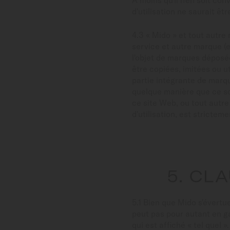
À moins qu'il n'en soit c
d'utilisation ne saurait êt
4.3 « Mido » et tout autre
service et autre marque (e
l'objet de marques déposé
être copiées, imitées ou u
partie intégrante de marq
quelque manière que ce soi
ce site Web, ou tout autr
d'utilisation, est stricteme
5. CL
5.1 Bien que Mido s'évertu
peut pas pour autant en ga
qui est affiché « tel quel 