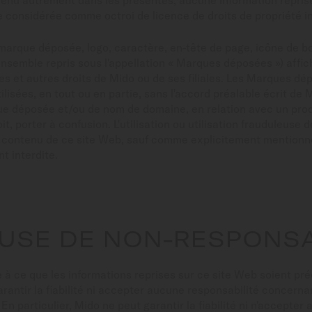
onvenu autrement dans les présentes, aucune information repri
re considérée comme octroi de licence de droits de propriété in
 marque déposée, logo, caractère, en-tête de page, icône de b
nsemble repris sous l'appellation « Marques déposées ») affic
es et autres droits de Mido ou de ses filiales. Les Marques d
tilisées, en tout ou en partie, sans l'accord préalable écrit 
ue déposée et/ou de nom de domaine, en relation avec un prod
t, porter à confusion. L'utilisation ou utilisation frauduleus
e contenu de ce site Web, sauf comme explicitement mentionn
nt interdite.
AUSE DE NON-RESPONSA
e à ce que les informations reprises sur ce site Web soient pré
rantir la fiabilité ni accepter aucune responsabilité concerna
». En particulier, Mido ne peut garantir la fiabilité ni n'accepte