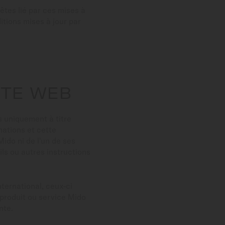
êtes lié par ces mises à
itions mises à jour par
ITE WEB
s uniquement à titre
mations et cette
ido ni de l'un de ses
ls ou autres instructions
nternational, ceux-ci
 produit ou service Mido
nte.