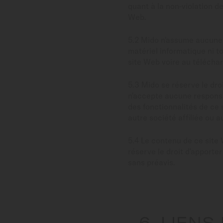
quant à la non-violation de
Web.
5.2 Mido n'assume aucune 
matériel informatique ni tou
site Web voire au télécha
5.3 Mido se réserve le dro
n'accepte aucune responsab
des fonctionnalités de ce 
autre société affiliée ou au
5.4 Le contenu de ce site
réserve le droit d'apporte
sans préavis.
6. LIENS