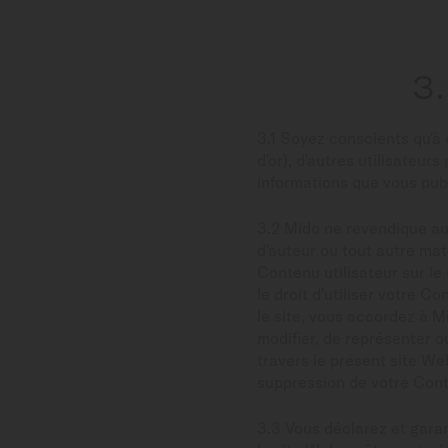
3
3.1 Soyez conscients qu'à 
d'or), d'autres utilisateur
informations que vous publ
3.2 Mido ne revendique auc
d'auteur ou tout autre maté
Contenu utilisateur sur le
le droit d'utiliser votre 
le site, vous accordez à Mi
modifier, de représenter o
travers le présent site We
suppression de votre Conte
3.3 Vous déclarez et garan