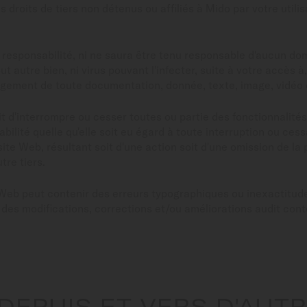
s droits de tiers non détenus ou affiliés à Mido par votre utili
responsabilité, ni ne saura être tenu responsable d'aucun d
t autre bien, ni virus pouvant l'infecter, suite à votre accès à,
rgement de toute documentation, donnée, texte, image, vidéo o
it d'interrompre ou cesser toutes ou partie des fonctionnalités
ilité quelle qu'elle soit eu égard à toute interruption ou cess
site Web, résultant soit d'une action soit d'une omission de la
tre tiers.
 Web peut contenir des erreurs typographiques ou inexactitud
r des modifications, corrections et/ou améliorations audit co
 DEPUIS ET VERS D'AUT