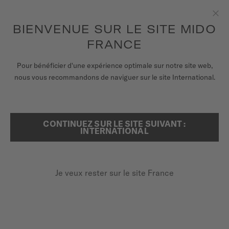
pour accéder à vos informations de
ENREGISTRER VOTRE MONTRE
garantie et plus encore
Aller au contenu
BIENVENUE SUR LE SITE MIDO
Fer
FRANCE
MONTRES
Pour bénéficier d'une expérience optimale sur notre site web,
ACCUEIL
BRACELET CAOUTCHOUC ET TISSU GRIS 22MM
nous vous recommandons de naviguer sur le site International.
BRACELETS
UNIVERS MIDO
Découvrir en vidéo
CONTINUEZ SUR LE SITE SUIVANT :
RECHERCHER
INTERNATIONAL
POINTS DE VENTE
Bracelet caoutchouc et tissu gris
SERVICE CLIENT
22mm
Je veux rester sur le site France
M852.018.440
Vérifiez la compatibilité du bracelet avec votre montre
Enregister ma montre
ici
Mon compte
Changement rapide