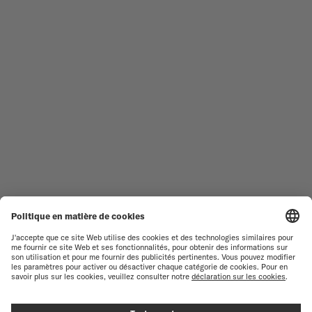
TROUVER UN CENTRE DE
CONDITIONS GÉNÉRALES DE
SERVICE
VENTE
SERVICE CLIENT
CONDITIONS D'UTILISATION
DÉCLARATION DE
CONTACTEZ-NOUS
CONFIDENTIALITÉ
ESPACE PRESSE
DÉCLARATION SUR LES COOKIES
PARAMÈTRES DES COOKIES
RESPECT DE L'ENVIRONNEMENT
FICHE PRODUIT RELATIVE AUX
QUALITÉS ET
CARACTÉRISTIQUES
ENVIRONNEMENTALES
RENONCER AU CONTRAT