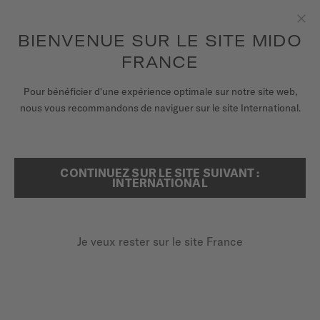
pour accéder à vos informations de
ENREGISTRER VOTRE MONTRE
garantie et plus encore
Aller au contenu
BIENVENUE SUR LE SITE MIDO
Fer
FRANCE
MONTRES
Pour bénéficier d'une expérience optimale sur notre site web,
ACCUEIL
MULTIFORT CHRONOMETER 1
nous vous recommandons de naviguer sur le site International.
BRACELETS
UNIVERS MIDO
Découvrir en vidéo
CONTINUEZ SUR LE SITE SUIVANT :
RECHERCHER
INTERNATIONAL
POINTS DE VENTE
CHRONOMÈTRE CERTIFIÉ COSC
Multifort Chronometer 1
SERVICE CLIENT
Je veux rester sur le site France
M038.431.37.051.09 - ∅ 42MM
3 ans de garantie supplémentaires
Enregister ma montre
Réserve de marche jusqu'à 80 heures
Mon compte
Spiral silicium