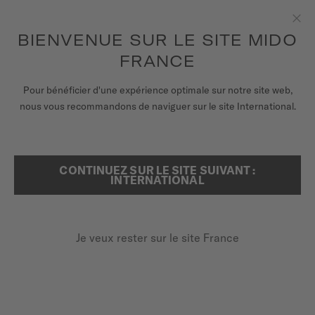
pour accéder à vos informations de
ENREGISTRER VOTRE MONTRE
garantie et plus encore
Aller au contenu
BIENVENUE SUR LE SITE MIDO
Fer
FRANCE
MONTRES
Pour bénéficier d'une expérience optimale sur notre site web,
ACCUEIL
BRACELET MULTIFORT TV CHRONOGRAPH CAOUTCHOUC BLEU 23M
nous vous recommandons de naviguer sur le site International.
BRACELETS
UNIVERS MIDO
CONTINUEZ SUR LE SITE SUIVANT :
RECHERCHER
INTERNATIONAL
POINTS DE VENTE
Découvrir en vidéo
SERVICE CLIENT
Bracelet Multifort TV
Je veux rester sur le site France
Chronograph caoutchouc bleu
23mm
Enregister ma montre
M852.019.833
Mon compte