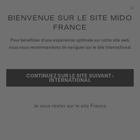
pour accéder à vos informations de
ENREGISTRER VOTRE MONTRE
garantie et plus encore
Aller au contenu
BIENVENUE SUR LE SITE MIDO
Fer
FRANCE
MONTRES
ACCUEIL
OCEAN STAR DECOMPRESSION TIMER 1961
Pour bénéficier d'une expérience optimale sur notre site web,
nous vous recommandons de naviguer sur le site International.
BRACELETS
OCEAN STAR DECOMPRESSION
UNIVERS MIDO
TIMER 1961
CONTINUEZ SUR LE SITE SUIVANT :
RECHERCHER
INTERNATIONAL
POINTS DE VENTE
PLONGÉE DANS LES SIXTIES
SERVICE CLIENT
Je veux rester sur le site France
Enregister ma montre
Mon compte