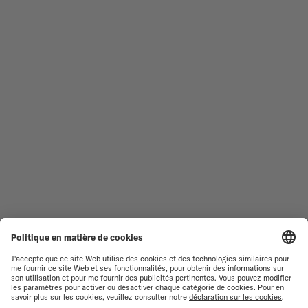
TROUVER UN CENTRE DE
CONDITIONS GÉNÉRALES DE
SERVICE
VENTE
SERVICE CLIENT
CONDITIONS D'UTILISATION
DÉCLARATION DE
CONTACTEZ-NOUS
CONFIDENTIALITÉ
ESPACE PRESSE
DÉCLARATION SUR LES COOKIES
PARAMÈTRES DES COOKIES
RESPECT DE L'ENVIRONNEMENT
FICHE PRODUIT RELATIVE AUX
QUALITÉS ET
CARACTÉRISTIQUES
ENVIRONNEMENTALES
RENONCER AU CONTRAT