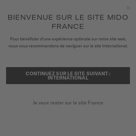
pour accéder à vos informations de
ENREGISTRER VOTRE MONTRE
garantie et plus encore
Aller au contenu
BIENVENUE SUR LE SITE MIDO
Fer
FRANCE
MONTRES
Pour bénéficier d'une expérience optimale sur notre site web,
ACCUEIL
OCEAN STAR DECOMPRESSION WORLDTIMER
nous vous recommandons de naviguer sur le site International.
BRACELETS
UNIVERS MIDO
Découvrir en vidéo
CONTINUEZ SUR LE SITE SUIVANT :
RECHERCHER
INTERNATIONAL
POINTS DE VENTE
ÉDITION SPÉCIALE (1 BRACELET ADDITIONNEL)
Ocean Star Decompression
SERVICE CLIENT
Je veux rester sur le site France
Worldtimer
M026.829.17.041.00 - ∅ 40.5MM
Enregister ma montre
Réserve de marche jusqu'à 80 heures
Mon compte
Fonction GMT