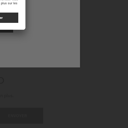
O
n plus.
ENVOYER