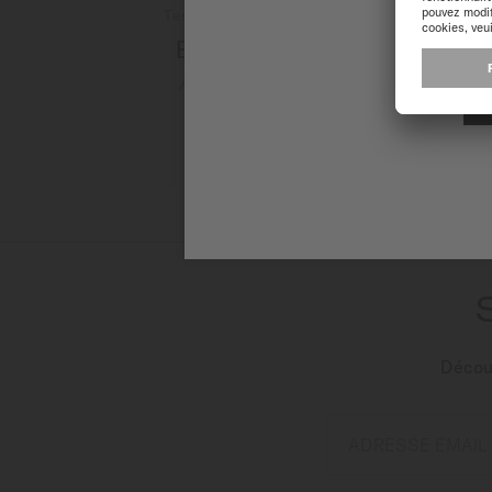
Temporairement épuisé en ligne
Baroncelli Big Date
Automatique - ∅ 40mm
1 140,00 €
PLUS DE DÉTAILS
Découv
ADRESSE EMAIL