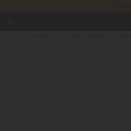
ENREGI
Aller au contenu
MONTRES
ACCUEIL
MONTRES
COLLECTIONS
BARONCELLI
BARONCE
BRACELETS
UNIVERS MIDO
POINTS DE VENTE
SERVICE CLIENT
Enregister ma montre
Mon compte