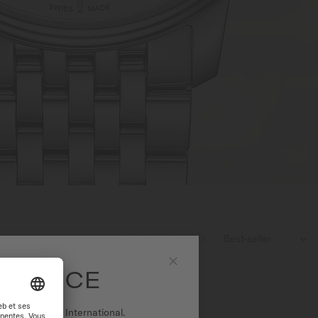
1
Produits trouvés

 FRANCE
Fermer
r sur le site International.