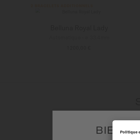
France
2 BRACELETS ADDITIONNELS
Belluna Royal Lady
Automatique - ∅ 33.4mm
1 200,00 €
PLUS DE DÉTAILS
Découv
BIENVE