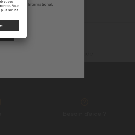
ENVOYER
r sur le site International.
te
Swiss Made
s
Besoin d'aide ?