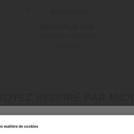
Belluna Royal Lady
Automatique - ∅ 33.4mm
1 230,00 €
PLUS DE DÉTAILS
SOYEZ INSPIRÉ PAR MID
rez nos dernières sorties produits, du contenu exclusif et bie
NUE SUR LE SITE MIDO