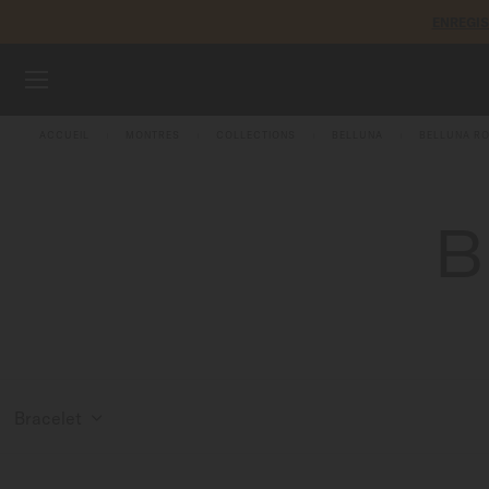
ENREGI
Aller au contenu
MONTRES
ACCUEIL
MONTRES
COLLECTIONS
BELLUNA
BELLUNA RO
BRACELETS
B
UNIVERS MIDO
POINTS DE VENTE
SERVICE CLIENT
Bracelet
Enregister ma montre
Mon compte