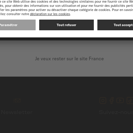
périence optimale sur notre site web, nous vous recommandons de navigue
CONTINUEZ SUR LE SITE SUIVANT : INTERNATIONAL
ements sécurisés
Livraison gratui
Je veux rester sur le site France
Newsletter
Suivez-nou