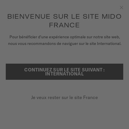
pour accéder à vos informations de
ENREGISTRER VOTRE MONTRE
garantie et plus encore
Aller au contenu
BIENVENUE SUR LE SITE MIDO
Fer
FRANCE
MONTRES
Pour bénéficier d'une expérience optimale sur notre site web,
...
ACCUEIL
MULTIFORT M CHRONOMETER
nous vous recommandons de naviguer sur le site International.
BRACELETS
UNIVERS MIDO
CONTINUEZ SUR LE SITE SUIVANT :
RECHERCHER
INTERNATIONAL
POINTS DE VENTE
SERVICE CLIENT
Je veux rester sur le site France
Enregister ma montre
MULTIFORT M
Mon compte