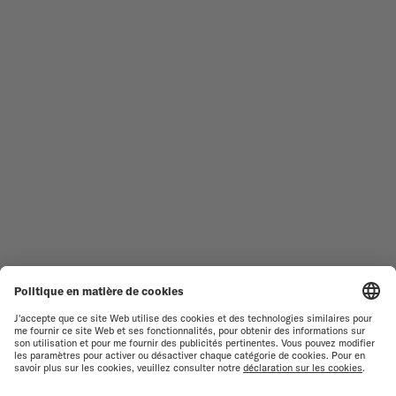
TROUVER UN CENTRE DE
CONDITIONS GÉNÉRALES DE
SERVICE
VENTE
SERVICE CLIENT
CONDITIONS D'UTILISATION
DÉCLARATION DE
CONTACTEZ-NOUS
CONFIDENTIALITÉ
ESPACE PRESSE
DÉCLARATION SUR LES COOKIES
PARAMÈTRES DES COOKIES
RESPECT DE L'ENVIRONNEMENT
FICHE PRODUIT RELATIVE AUX
QUALITÉS ET
CARACTÉRISTIQUES
ENVIRONNEMENTALES
RENONCER AU CONTRAT