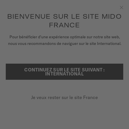
pour accéder à vos informations de
ENREGISTRER VOTRE MONTRE
garantie et plus encore
Aller au contenu
BIENVENUE SUR LE SITE MIDO
Fer
FRANCE
MONTRES
Pour bénéficier d'une expérience optimale sur notre site web,
...
ACCUEIL
MULTIFORT TV 35
nous vous recommandons de naviguer sur le site International.
BRACELETS
UNIVERS MIDO
CONTINUEZ SUR LE SITE SUIVANT :
RECHERCHER
INTERNATIONAL
POINTS DE VENTE
SERVICE CLIENT
Je veux rester sur le site France
Enregister ma montre
MULTIFORT TV 35
Mon compte