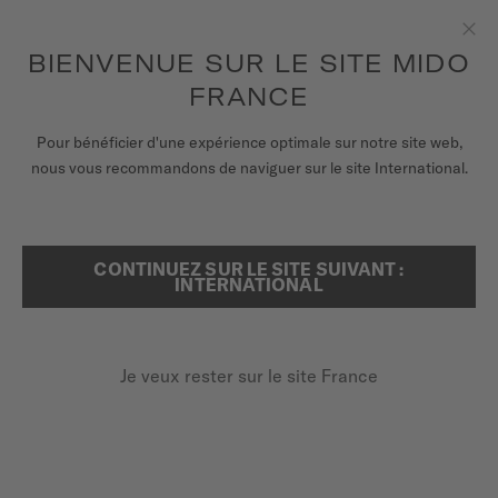
pour accéder à vos informations de
ENREGISTRER VOTRE MONTRE
garantie et plus encore
Aller au contenu
BIENVENUE SUR LE SITE MIDO
Fer
FRANCE
MONTRES
Pour bénéficier d'une expérience optimale sur notre site web,
...
ACCUEIL
OCEAN STAR 36.5
nous vous recommandons de naviguer sur le site International.
BRACELETS
UNIVERS MIDO
CONTINUEZ SUR LE SITE SUIVANT :
RECHERCHER
INTERNATIONAL
POINTS DE VENTE
SERVICE CLIENT
Je veux rester sur le site France
Enregister ma montre
OCEAN STAR 36.5
Mon compte