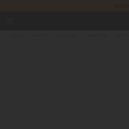
ENREGI
Aller au contenu
MONTRES
ACCUEIL
MONTRES
COLLECTIONS
OCEAN STAR
OCEAN 
BRACELETS
UNIVERS MIDO
POINTS DE VENTE
SERVICE CLIENT
Enregister ma montre
Mon compte