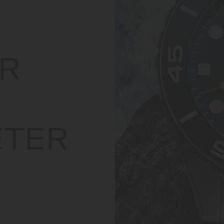
R
TER