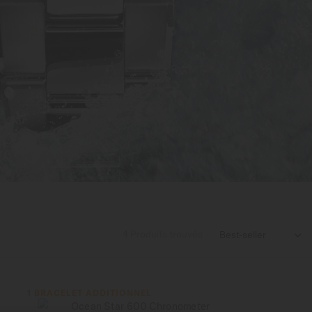
4
Produits trouvés

1 BRACELET ADDITIONNEL