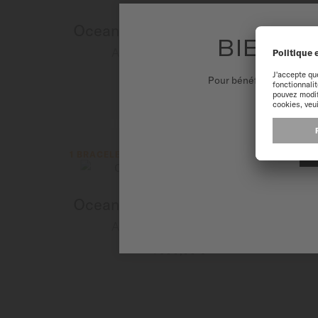
Ocean Star 600 Chronometer
BIENVE
Automatique - ∅ 43.5mm
1 670,00 €
Pour bénéficier d'une ex
PLUS DE DÉTAILS
1 BRACELET ADDITIONNEL
Ocean Star 600 Chronometer
Automatique - ∅ 43.5mm
1 900,00 €
PLUS DE DÉTAILS