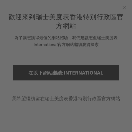
to access your warranty and more
REGISTER YOUR WATCH
information
跳到內容
歡迎來到瑞士美度表香港特別行政區官
Clo
5-year warranty on all COSC-certified MIDO Chronometer
watches
方網站
腕錶
為了讓您獲得最佳的網站體驗，我們建議您至瑞士美度表
首頁
BARONCELLI LADY TWENTY FIVE
International官方網站繼續瀏覽探索
美度表
銷售據點
搜索
在以下網站繼續: INTERNATIONAL
Baroncelli Lady Twenty Five
客戶服務
M039.007.22.106.00 - ∅ 25MM
鑽石
我希望繼續留在瑞士美度表香港特別行政區官方網站
註冊腕錶
珍珠母貝
我的帳戶
防眩藍寶石水晶玻璃
香港特別行政區
HK$8,200
建議零售價