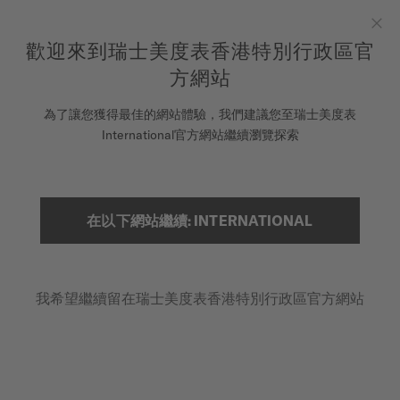
to access your warranty and more
REGISTER YOUR WATCH
information
跳到內容
歡迎來到瑞士美度表香港特別行政區官
Clo
5-year warranty on all COSC-certified MIDO Chronometer
watches
方網站
腕錶
為了讓您獲得最佳的網站體驗，我們建議您至瑞士美度表
首頁
RAINFLOWER BLOSSOM
International官方網站繼續瀏覽探索
美度表
銷售據點
產品影片
搜索
在以下網站繼續: INTERNATIONAL
客戶服務
Rainflower Blossom
M043.236.36.101.00 - ∅ 34MM
我希望繼續留在瑞士美度表香港特別行政區官方網站
註冊腕錶
鏤空機芯
我的帳戶
動力儲存高達80小時
香港特別行政區
PVD玫瑰金色不鏽鋼鍊帶