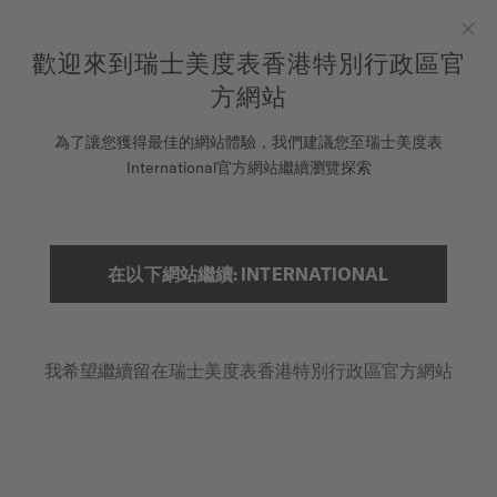
to access your warranty and more
REGISTER YOUR WATCH
information
跳到內容
歡迎來到瑞士美度表香港特別行政區官
Clo
5-year warranty on all COSC-certified MIDO Chronometer
watches
方網站
腕錶
為了讓您獲得最佳的網站體驗，我們建議您至瑞士美度表
International官方網站繼續瀏覽探索
美度表
線上註冊您的美度表
銷售據點
搜索
在以下網站繼續: INTERNATIONAL
客戶服務
我希望繼續留在瑞士美度表香港特別行政區官方網站
註冊腕錶
我的帳戶
香港特別行政區