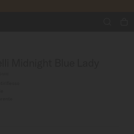
910,00 €
AGGIUNGI AL CARRELLO
tro ancora
RICERCA
lli Midnight Blue Lady
 29MM
tiriflesso
le
arente