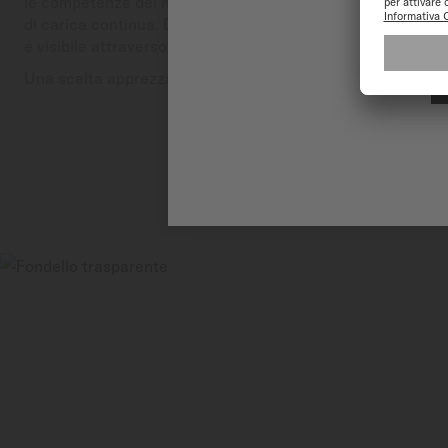
le competenze del marchio. Si ricarica con i movimenti del
di carica continua. Dotato di componenti di alta qualità, 
e visibile attraverso il fondello trasparente.
Una scelta apprezzata per autonomia, precisione e durata