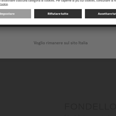
 polso, offrendo una riserva
è spesso finemente decorato
.
CONTINUA SUL SEGUENTE SITO: INTERNATIONAL
Voglio rimanere sul sito Italia
FONDELLO