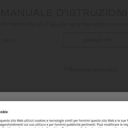
MANUALE D'ISTRUZIONI
nformazioni relative all'uso, alla regolazione e alla manutenzi

SCARICA PDF
 NEL SITO ONLINE DI M
ICO
 automatico MIDO testimonia
igliore esperienza sul nostro sito web, vi consigliamo di navigare sul sit