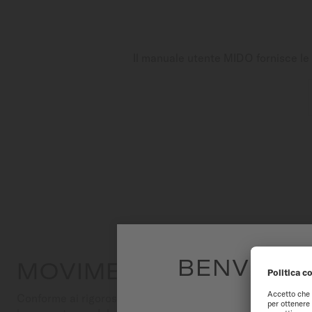
Il manuale utente MIDO fornisce le i
BENVENUTI
MOVIMENTO AUTOMAT
Conforme ai rigorosi criteri dell'orologeria, il movimento
Per avere la m