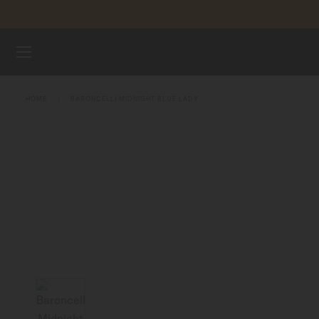
Passa al contenuto
REGISTRA
OROLOGI
HOME
BARONCELLI MIDNIGHT BLUE LADY
CINTURINI
UNIVERSO MIDO
NEGOZI
ASSISTENZA CLIENTI
Registra il tuo orologio
Il mio account