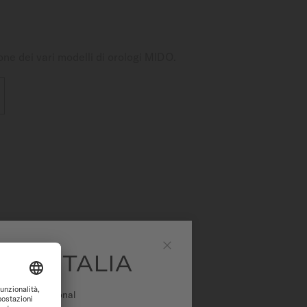
one dei vari modelli di orologi MIDO.
IDO ITALIA
Chiudi
o web International