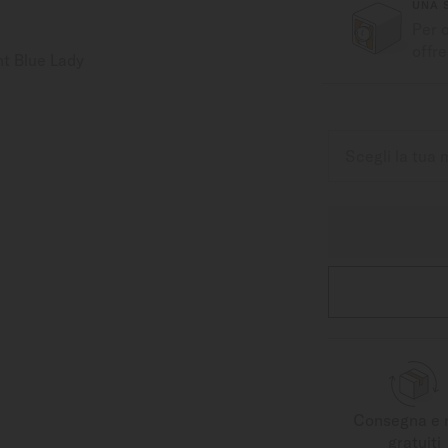
UNA 
Per 
offre
Consegna e 
gratuiti