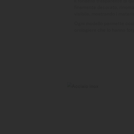
Il fondello trasparente di 
finemente decorato, rinoma
visibile, mostrando i materi
Ogni modello permette così
orologiere che lo hanno for