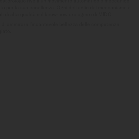
quest'orologio rivela un movimento automatico o meccanico
to per la sua eccellenza. Ogni dettaglio del meccanismo è
ali di alta qualità e il know-how orologiero di MIDO.
 di ammirare l'incantevole bellezza delle competenze
giato.