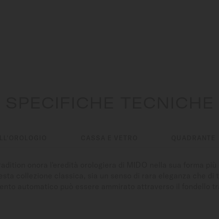
SPECIFICHE TECNICHE
LL'OROLOGIO
CASSA E VETRO
QUADRANTE
radition onora l'eredità orologiera di MIDO nella sua forma più 
esta collezione classica, sia un senso di rara eleganza che di 
mento automatico può essere ammirato attraverso il fondello t