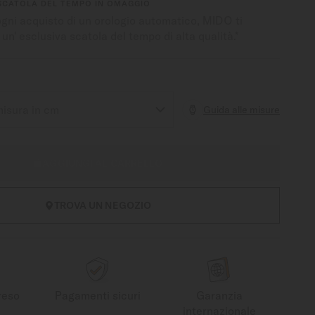
SCATOLA DEL TEMPO IN OMAGGIO
ogni acquisto di un orologio automatico, MIDO ti
 un' esclusiva scatola del tempo di alta qualità.*
Guida alle misure
AGGIUNGI AL CARRELLO
TROVA UN NEGOZIO
reso
Pagamenti sicuri
Garanzia
internazionale