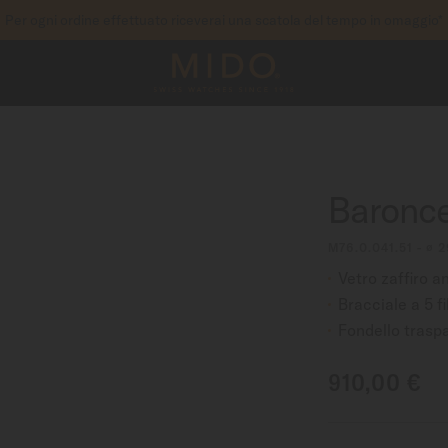
Per ogni ordine effettuato riceverai una scatola del tempo in omaggio*
per accedere alle informazioni di garanzia e molto al
 IL TUO OROLOGIO
Baronce
M76.0.041.51 - ∅
Vetro zaffiro an
Bracciale a 5 fi
Fondello trasp
910,00 €