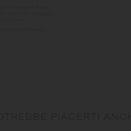
iaio inossidabile di alta
sto materiale è resistente
iore durata.
logio uno stile senza
OTREBBE PIACERTI ANC