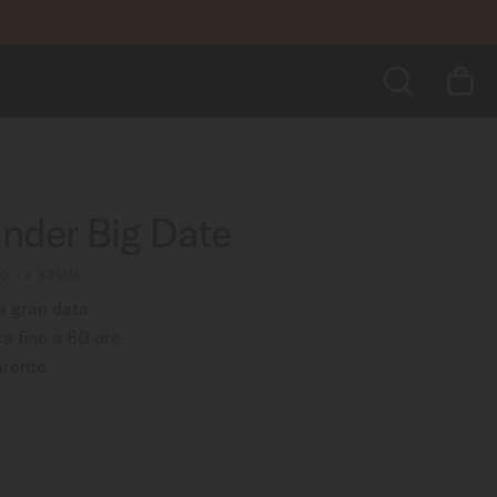
1.190,00 €
AGGIUNGI AL CARRELLO
tro ancora
RICERCA
der Big Date
00 - ∅ 42MM
la gran data
ca fino a 80 ore
arente