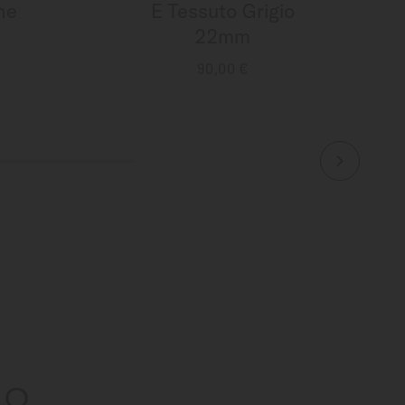
ne
E Tessuto Grigio
22mm
90,00 €
ONI
MAGGIORI INFORMAZIONI
IO