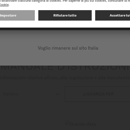
ha celebrato nel 2018 il 100° anniversario del marchio. La sua
enza eguali. Il quadrante satinato soleil ha un look estremament
CONTINUA SUL SEGUENTE SITO: INTERNATIONAL
cciaio inossidabile satinato, sottolineata da una lunetta luc
80, un esclusivo movimento automatico che offre fino a 80 ore 
Voglio rimanere sul sito Italia
MANUALE D'ISTRUZIONI
nformazioni relative all'uso, alla regolazione e alla manutenzi

SCARICA PDF