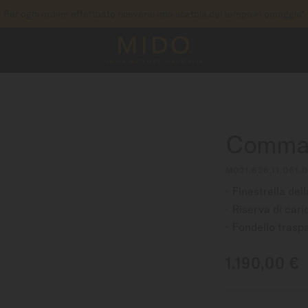
Per ogni ordine effettuato riceverai una scatola del tempo in omaggio*
per accedere alle informazioni di garanzia e molto al
 IL TUO OROLOGIO
Comman
M021.626.11.061.
Finestrella del
Riserva di cari
Fondello trasp
1.190,00 €