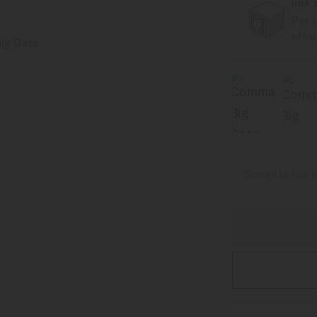
UNA 
Per 
offre