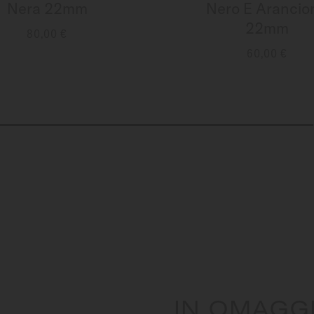
Nera 22mm
Nero E Arancio
22mm
80,00 €
GGIORI INFORMAZIONI
60,00 €
MAGGIORI INFORMAZI
IN OMAGG