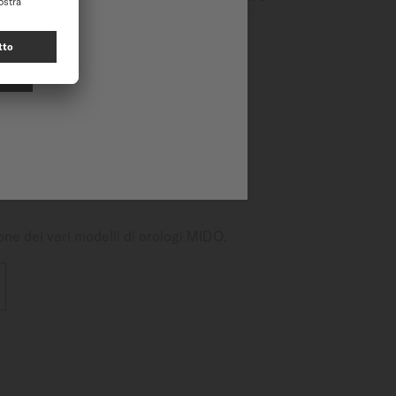
 grande finestrella della data
e pulito ed è protetto da
idata. Questo segnatempo da
di riserva di carica.
one dei vari modelli di orologi MIDO.