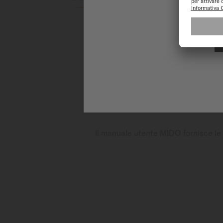
L’orologio Commander Big Date 
a ore 6 offre una leggibilità s
un’elegante cassa rotonda in a
antologia è dotato del Caliber 
Il manuale utente MIDO fornisce le i