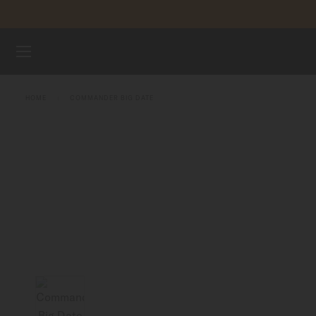
Passa al contenuto
REGISTRA
OROLOGI
HOME
COMMANDER BIG DATE
CINTURINI
UNIVERSO MIDO
NEGOZI
ASSISTENZA CLIENTI
Registra il tuo orologio
Il mio account