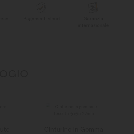
reso
Pagamenti sicuri
Garanzia
internazionale
LOGIO
suto
Cinturino In Gomma