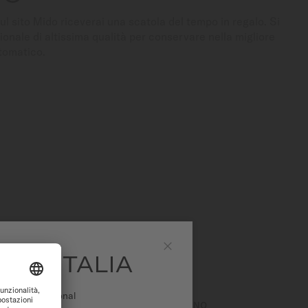
ul sito Mido riceverai una scatola del tempo in regalo. Si
ionale di altissima qualità per conservare nella migliore
utomatico.
IDO ITALIA
Chiudi
o web International
MOVIMENTO
CINTURINO