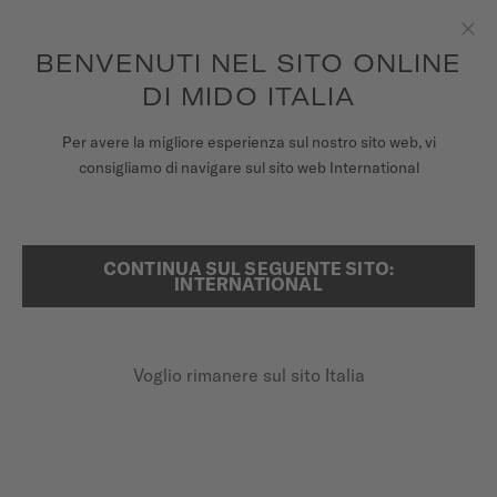
Per ogni ordine effettuato riceverai una scatola del tempo in
omaggio*
Passa al contenuto
BENVENUTI NEL SITO ONLINE
Chiu
per accedere alle informazioni di
REGISTRA IL TUO OROLOGIO
garanzia e molto altro ancora
DI MIDO ITALIA
OROLOGI
Per avere la migliore esperienza sul nostro sito web, vi
HOME
COMMANDER DATODAY
consigliamo di navigare sul sito web International
CINTURINI
UNIVERSO MIDO
CONTINUA SUL SEGUENTE SITO:
RICERCA
Commander Datoday
INTERNATIONAL
NEGOZI
M021.430.11.041.00 - ∅ 40MM
ASSISTENZA CLIENTI
Riserva di carica fino a 80 ore
Voglio rimanere sul sito Italia
Vetro zaffiro antiriflesso
Spirale in Nivachron™
Registra il tuo orologio
Il mio account
990,00 €