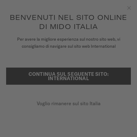
Per ogni ordine effettuato riceverai una scatola del tempo in
omaggio*
Passa al contenuto
BENVENUTI NEL SITO ONLINE
Chiu
per accedere alle informazioni di
REGISTRA IL TUO OROLOGIO
garanzia e molto altro ancora
DI MIDO ITALIA
OROLOGI
Per avere la migliore esperienza sul nostro sito web, vi
HOME
MULTIFORT TV 28 QUARTZ
consigliamo di navigare sul sito web International
CINTURINI
UNIVERSO MIDO
CONTINUA SUL SEGUENTE SITO:
RICERCA
Multifort TV 28 Quartz
INTERNATIONAL
NEGOZI
M049.110.33.263.00 - ∅ 27.6 X 28MM
ASSISTENZA CLIENTI
Data a ore 6
Voglio rimanere sul sito Italia
PVD oro rosa
Vetro zaffiro antiriflesso
Registra il tuo orologio
Il mio account
650,00 €