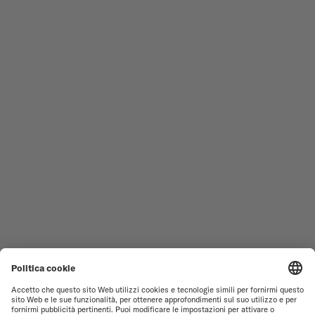
NOVITÀ
MULTIFORT
TUTTE LE COLLEZIONI
BARONCELLI
TROVA UN CENTRO ASSISTENZA
CONDIZIONI DI VENDITA
SERVIZIO CLIENTI
INFORMATIVA PRIVACY
CONTATTACI
INFORMATIVA COOKIE
PRESS LOUNGE
IMPOSTAZIONI DEI COOKIE
CONDIZIONI DI UTILIZZO
CONSEGNA E RESTITUZIONE
INFORMAZIONI LEGALI
MIDO GREEN