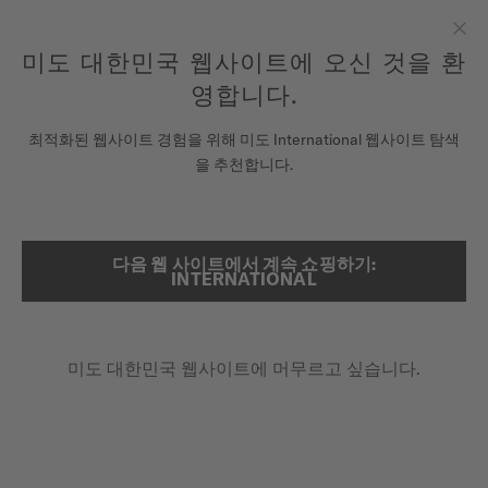
여기에 시계를 등록하여 당신의 보증 정보 등에 액세스하십시오.
컨텐츠 넘어가기
미도 대한민국 웹사이트에 오신 것을 환
닫
모든 COSC 인증 미도 크로노미터 시계에는 5년 보증이 제공됩니
다.
기
영합니다.
시계
최적화된 웹사이트 경험을 위해 미도 International 웹사이트 탐색
메인 페이지
커맨더 1959
을 추천합니다.
미도 유니버스
스토어
다음 웹 사이트에서 계속 쇼핑하기:
검색
커맨더 1959
INTERNATIONAL
고객 서비스
M8429.3.22.23 - ∅ 37MM
빈티지 미도 로고
미도 대한민국 웹사이트에 머무르고 싶습니다.
시계 등록하기
전면 옐로 골드 PVD
내 계정
데이-데이트
대한민국
₩1,520,000.00
권장 소비자 가격 (VAT 포함)