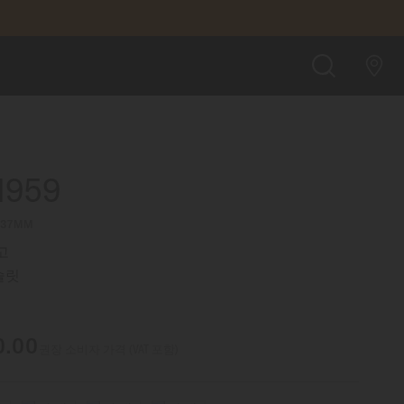
₩1,240,000.00
매장 방문 예약하기
검
색
959
∅ 37MM
고
슬릿
0.00
권장 소비자 가격 (VAT 포함)