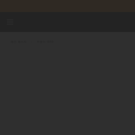
컨텐츠 넘어가기
시계
메인 페이지
커맨더 1959
미도 유니버스
스토어
고객 서비스
시계 등록하기
내 계정
대한민국