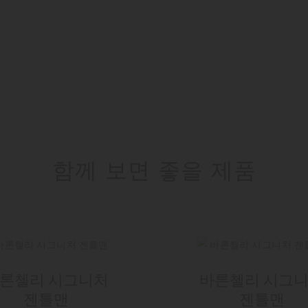
함께 보면 좋을 제품
론첼리 시그니처
바론첼리 시그
젠틀맨
젠틀맨