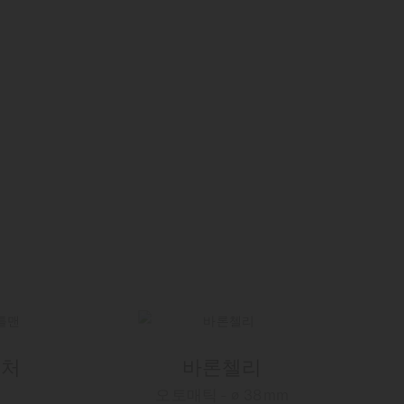
니처
바론첼리
오토매틱 - ∅ 38mm