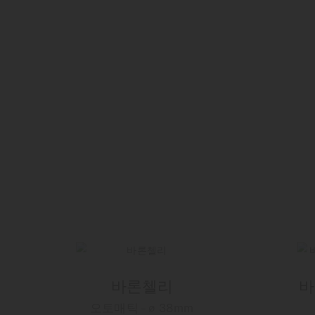
바론첼리
바
오토매틱 - ∅ 38mm