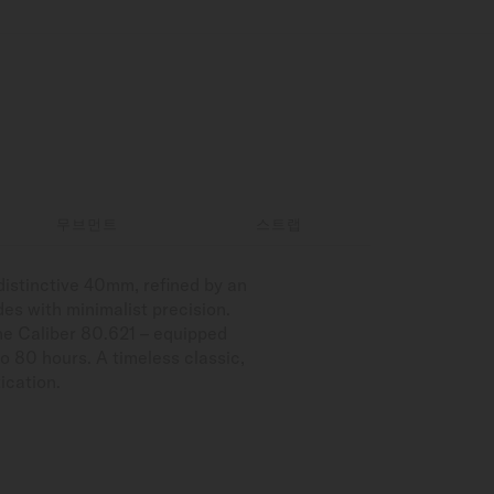
무브먼트
스트랩
istinctive 40mm, refined by an
des with minimalist precision.
the Caliber 80.621 – equipped
o 80 hours. A timeless classic,
ication.