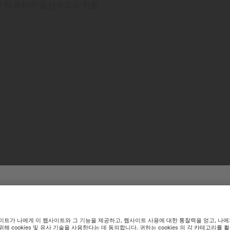
을 제공하며 일상적으로 착용
니바크론(NI
한민국 웹사이트에 오신 것을 환
링
최적화된 웹사이트 경험을 위해 미도 International 웹사이트 탐색을 추천합
탁월함을 추구하려는 지속적