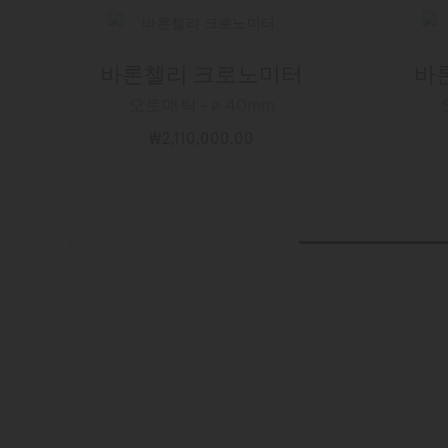
바론첼리 크로노미터
바
오토매틱 - ∅ 40mm
₩2,110,000.00
자세한 정보