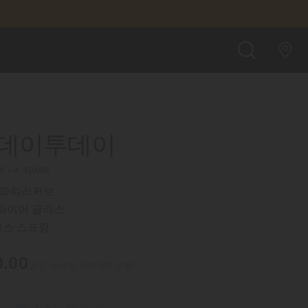
₩1,550,000.00
온라인 몰에서 구매하기
검
색
 데이투데이
00 - ∅ 40MM
 파워리저브
파이어 글라스
런스 스프링
0.00
권장 소비자 가격 (VAT 포함)