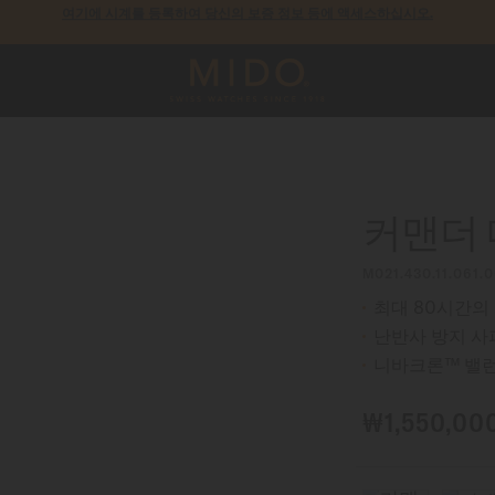
모든 COSC 인증 미도 크로노미터 시계에는 5년 보증이 제공됩니다.
커맨더
M021.430.11.061.
최대 80시간의
난반사 방지 사
니바크론™ 밸
₩1,550,00