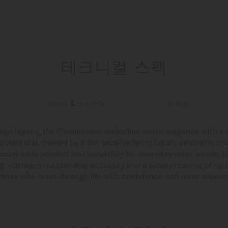
테크니컬 스펙
케이스 & 크리스탈
다이얼
esign legacy, the Commander embodies urban elegance with a d
ushed dial, framed by a flat bezel reflects luxury aesthetic co
celet adds comfort and versatility for everyday wear. Inside, 
g – delivers outstanding accuracy and a power reserve of up t
hose who move through life with confidence and quiet sophist