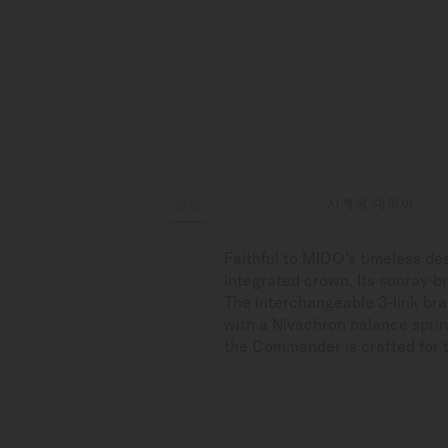
설명
시계에 대하여
Faithful to MIDO’s timeless d
integrated crown. Its sunray-br
The interchangeable 3-link bra
with a Nivachron balance sprin
the Commander is crafted for t