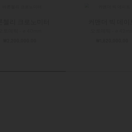
론첼리 크로노미터
커맨더 빅 데이
오토매틱 - ∅ 40mm
오토매틱 - ∅ 42m
₩2,200,000.00
₩1,820,000.00
자세한 정보
자세한 정보