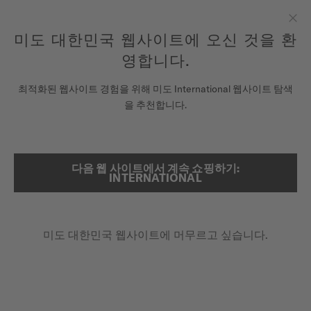
여기에 시계를 등록하여 당신의 보증 정보 등에 액세스하십시오.
컨텐츠 넘어가기
미도 대한민국 웹사이트에 오신 것을 환
닫
모든 COSC 인증 미도 크로노미터 시계에는 5년 보증이 제공됩니
다.
기
영합니다.
시계
최적화된 웹사이트 경험을 위해 미도 International 웹사이트 탐색
메인 페이지
멀티포트 크로노미터 1
을 추천합니다.
미도 유니버스
스토어
동영상 보기
다음 웹 사이트에서 계속 쇼핑하기:
검색
INTERNATIONAL
고객 서비스
COSC 크로노미터 인증
멀티포트 크로노미터 1
미도 대한민국 웹사이트에 머무르고 싶습니다.
시계 등록하기
M038.431.11.041.00 - ∅ 42MM
내 계정
추가 품질 보증 3년
대한민국
최대 80시간의 파워리저브
실리콘 밸런스 스프링