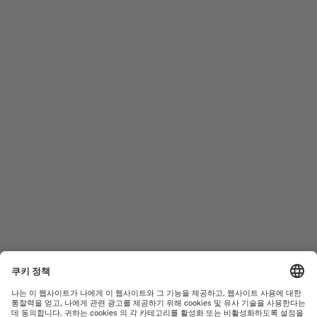
미도 팔로우 하기
도움이 필요하신가요?
남성 시계
오션 스타
여성 시계
커맨더
신제품
멀티포트
컬렉션
바론첼리
A/S 센터
이용약관
고객서비스
개인정보 처리방침
연락처
쿠키 안내