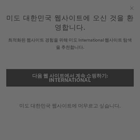
여기에 시계를 등록하여 당신의 보증 정보 등에 액세스하십시오.
컨텐츠 넘어가기
미도 대한민국 웹사이트에 오신 것을 환
닫
모든 COSC 인증 미도 크로노미터 시계에는 5년 보증이 제공됩니
다.
기
영합니다.
시계
최적화된 웹사이트 경험을 위해 미도 International 웹사이트 탐색
메인 페이지
멀티포트 크로노미터 1
을 추천합니다.
미도 유니버스
스토어
다음 웹 사이트에서 계속 쇼핑하기:
검색
INTERNATIONAL
COSC 크로노미터 인증
고객 서비스
멀티포트 크로노미터 1
M038.431.37.051.00 - ∅ 42MM
미도 대한민국 웹사이트에 머무르고 싶습니다.
추가 품질 보증 3년
시계 등록하기
내 계정
최대 80시간의 파워리저브
대한민국
실리콘 밸런스 스프링