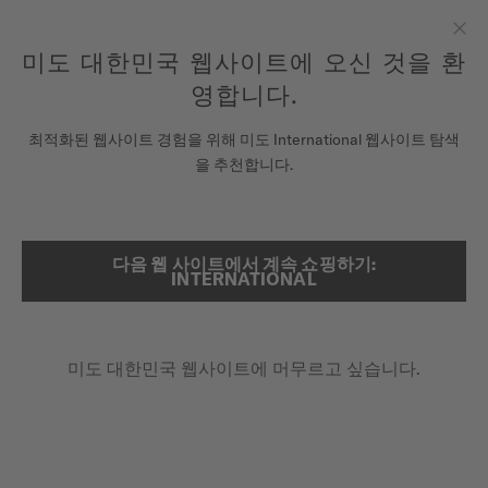
여기에 시계를 등록하여 당신의 보증 정보 등에 액세스하십시오.
컨텐츠 넘어가기
미도 대한민국 웹사이트에 오신 것을 환
닫
모든 COSC 인증 미도 크로노미터 시계에는 5년 보증이 제공됩니
다.
기
영합니다.
시계
최적화된 웹사이트 경험을 위해 미도 International 웹사이트 탐색
메인 페이지
오션스타 600 크로노미터
을 추천합니다.
미도 유니버스
스토어
다음 웹 사이트에서 계속 쇼핑하기:
검색
INTERNATIONAL
COSC 크로노미터 인증
고객 서비스
오션스타 600 크로노미터
M026.608.11.051.00 - ∅ 43.5MM
미도 대한민국 웹사이트에 머무르고 싶습니다.
추가 품질 보증 3년
시계 등록하기
내 계정
60바 / 600m 방수
대한민국
회전형 베젤 + 세라믹