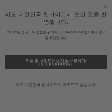
여기에 시계를 등록하여 당신의 보증 정보 등에 액세스하십시오.
컨텐츠 넘어가기
미도 대한민국 웹사이트에 오신 것을 환
닫
모든 COSC 인증 미도 크로노미터 시계에는 5년 보증이 제공됩니
다.
기
영합니다.
시계
최적화된 웹사이트 경험을 위해 미도 International 웹사이트 탐색
메인 페이지
오션 스타 디컴프레션 월드타이머
을 추천합니다.
미도 유니버스
스토어
다음 웹 사이트에서 계속 쇼핑하기:
검색
INTERNATIONAL
스페셜 에디션 (추가 스트랩 1개 )
고객 서비스
오션 스타 디컴프레션 월드타이머
M026.829.17.051.00 - ∅ 40.5MM
미도 대한민국 웹사이트에 머무르고 싶습니다.
최대 80시간의 파워리저브
시계 등록하기
내 계정
GMT 기능
대한민국
추가 스트랩 포함