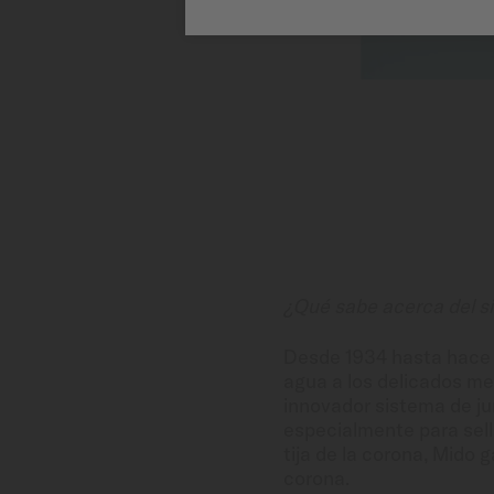
¿Qué sabe acerca del 
Desde 1934 hasta hace a
agua a los delicados me
innovador sistema de jun
especialmente para sellar
tija de la corona, Mido 
corona.