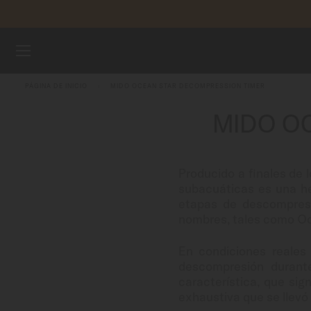
Saltar al contenido
RELOJES
PÁGINA DE INICIO
MIDO OCEAN STAR DECOMPRESSION TIMER
CORREAS
MIDO O
UNIVERSO MIDO
Producido a finales de 
TIENDAS
subacuáticas es una he
etapas de descompresió
ATENCIÓN AL CLIENTE
nombres, tales como O
En condiciones reales 
descompresión durant
Registra tu Reloj
característica, que sig
Mi cuenta
exhaustiva que se llev