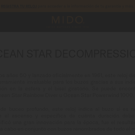
para acceder a la información de tu garantía y más.
REGISTRA TU RELOJ
CEAN STAR DECOMPRESSIO
los años 50 y lanzado oficialmente en 1961, este reloj d
rramienta invaluable para los buzos gracias a sus indi
n en la esfera y el bisel giratorio. Se puede encon
cean Star Rainbow Diver u Ocean Star Powerwind 1000.
de buceo profundo, este reloj indica al buzo si es 
e el ascenso y especifica de cuánta duración debe
nificó una gran innovación para la época, fue el result
ó a cabo en conjunto con buzos renombrados de todo el