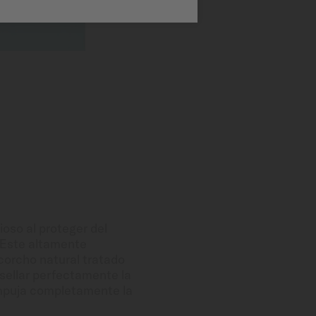
oso al proteger del
 Este altamente
 corcho natural tratado
l sellar perfectamente la
 empuja completamente la