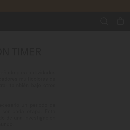
N TIMER
BUSCAR
iseñado para actividades
cadores multicolores de
trar también bajo otros
necesario un periodo de
 ser cada etapa. Esta
ado de una investigación
 mundo.