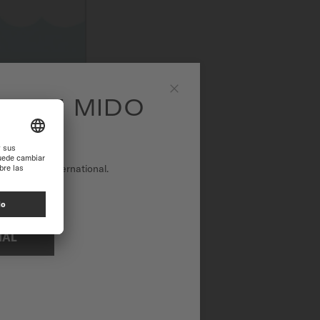
EA DE MIDO
Close
tio web de International.
NAL