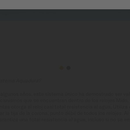
sistema Aquadura?
lgunos años, este sistema único ha demostrado ser vali
canismos que se encuentran dentro de los relojes Mido.
tas otorga al reloj casi total resistencia al agua. Utiliza
 la tija de la corona, punto débil de todos los relojes. A
garantiza una total resistencia al agua, incluso si no se