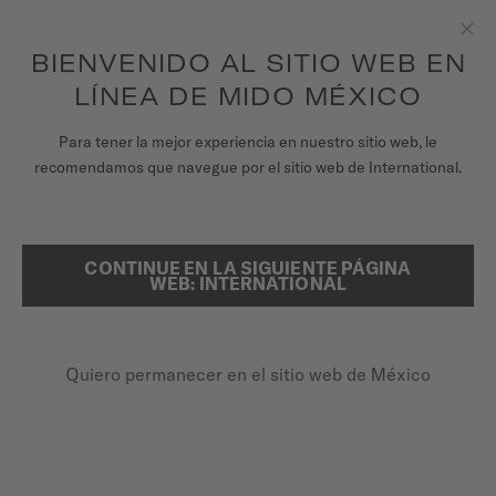
para acceder a la información de tu garantía
REGISTRA TU RELOJ
y más.
Saltar al contenido
BIENVENIDO AL SITIO WEB EN
Clo
LÍNEA DE MIDO MÉXICO
RELOJES
Para tener la mejor experiencia en nuestro sitio web, le
...
PÁGINA DE INICIO
RAINFLOWER
recomendamos que navegue por el sitio web de International.
CORREAS
UNIVERSO MIDO
CONTINUE EN LA SIGUIENTE PÁGINA
BUSCAR
WEB: INTERNATIONAL
TIENDAS
ATENCIÓN AL CLIENTE
Quiero permanecer en el sitio web de México
Registra tu Reloj
RAINFLOWER
Mi cuenta