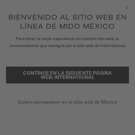
para acceder a la información de tu garantía
REGISTRA TU RELOJ
y más.
Saltar al contenido
BIENVENIDO AL SITIO WEB EN
Clo
LÍNEA DE MIDO MÉXICO
RELOJES
Para tener la mejor experiencia en nuestro sitio web, le
...
PÁGINA DE INICIO
LOS MÁS VENDIDOS
recomendamos que navegue por el sitio web de International.
CORREAS
UNIVERSO MIDO
CONTINUE EN LA SIGUIENTE PÁGINA
BUSCAR
WEB: INTERNATIONAL
TIENDAS
ATENCIÓN AL CLIENTE
Quiero permanecer en el sitio web de México
Registra tu Reloj
LOS MÁS VENDIDOS
Mi cuenta