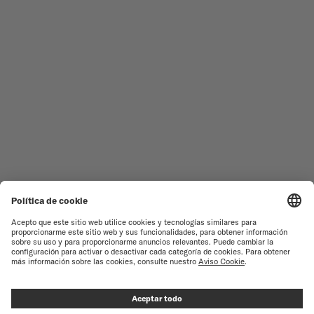
RELOJES FEMENINOS
COMMANDER
NOVEDADES
MULTIFORT
TODAS LAS COLECCIONES
BARONCELLI
ENCONTRAR UN CENTRO DE
CONDICIONES DE VENTA
ATENCIÓN AL CLIENTE
TÉRMINOS DE USO
SERVICIO DE ATENCIÓN AL
CLIENTE
AVISO DE PRIVACIDAD
CONTACTO
AVISO SOBRE COOKIES
PRENSA
CONFIGURACIÓN DE LAS
COOKIES