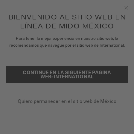
para acceder a la información de tu garantía
REGISTRA TU RELOJ
y más.
Saltar al contenido
BIENVENIDO AL SITIO WEB EN
Clo
LÍNEA DE MIDO MÉXICO
RELOJES
Para tener la mejor experiencia en nuestro sitio web, le
PÁGINA DE INICIO
MULTIFORT TV BIG DATE
recomendamos que navegue por el sitio web de International.
CORREAS
UNIVERSO MIDO
Ver vídeo
CONTINUE EN LA SIGUIENTE PÁGINA
BUSCAR
WEB: INTERNATIONAL
TIENDAS
Multifort TV Big Date
ATENCIÓN AL CLIENTE
M049.526.11.041.00 - ∅ 39.2 X 40MM
Quiero permanecer en el sitio web de México
Apertura de gran fechador
Reserva de marcha de hasta 80 horas
Registra tu Reloj
Cristal de zafiro antirreflectante
Mi cuenta