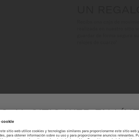
UN REGAL
Reciba una caja de movimie
realizada en nuestro sitio 
guardar de forma segura su
relojes de cuarzo*
O AL SITIO WEB EN LÍN
MÉXICO
PECIFICACIONES TÉCNI