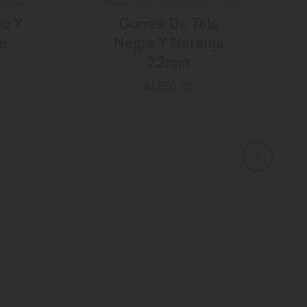
online
Actualmente indisponible online
o Y
Correa De Tela
m
Negra Y Naranja
22mm
$1,550.00
MÁS INFORMACIÓN