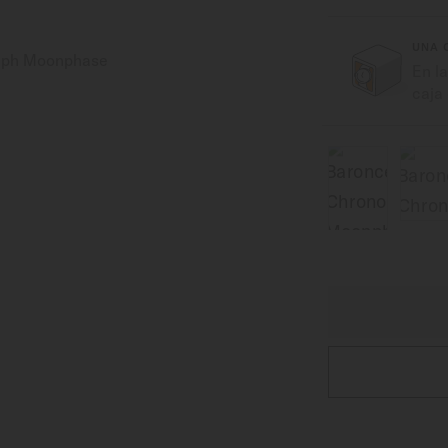
UNA 
En l
caja 