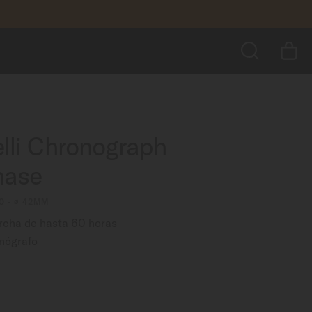
$65,100.00
AÑADIR AL CARRITO
BUSCAR
lli Chronograph
ase
0 - ∅ 42MM
rcha de hasta 60 horas
nógrafo
0