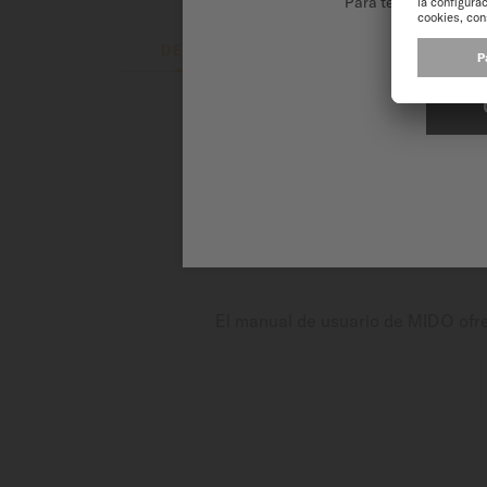
Para tener la mejor 
DESCRIPCIÓN
ACERCA DEL REL
El reloj suizo Baroncelli Chr
magníficas -cronógrafo, fases 
automático suizo, fiable y pre
El manual de usuario de MIDO ofrec