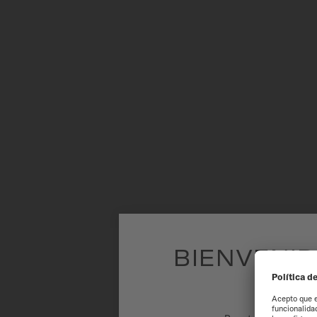
BIENVENID
ES