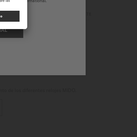
tio web de International.
VIMIENTO
CORREA / BRAZALETE
NAL
riencia. Sus complicaciones
r un movimiento mecánico
Nivachron™.
nto de los diferentes relojes MIDO.