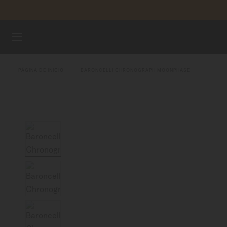
Saltar al contenido
RELOJES
PÁGINA DE INICIO
BARONCELLI CHRONOGRAPH MOONPHASE
CORREAS
UNIVERSO MIDO
TIENDAS
ATENCIÓN AL CLIENTE
Registra tu Reloj
Mi cuenta