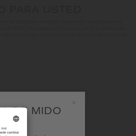
O PARA USTED
nto de regalo por cualquier compra de reloj automático
web de Mido. Un accesorio funcional y de alta calidad para
 reloj automático. La promoción no aplica en la compra de
EA DE MIDO
Close
CAS