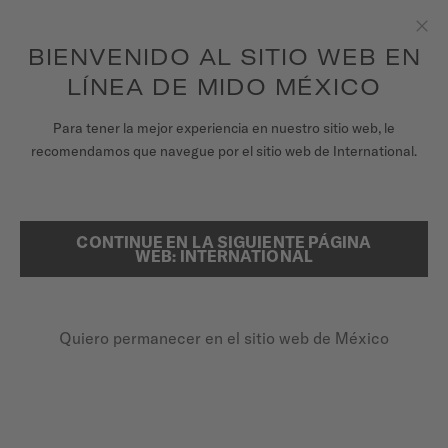
para acceder a la información de tu garantía
REGISTRA TU RELOJ
y más.
Saltar al contenido
BIENVENIDO AL SITIO WEB EN
Clo
LÍNEA DE MIDO MÉXICO
RELOJES
Para tener la mejor experiencia en nuestro sitio web, le
PÁGINA DE INICIO
CORREA DE CAUCHO NEGRA PARA MULTIFORT TV 35 18MM
recomendamos que navegue por el sitio web de International.
CORREAS
UNIVERSO MIDO
Ver vídeo
CONTINUE EN LA SIGUIENTE PÁGINA
BUSCAR
WEB: INTERNATIONAL
TIENDAS
Correa de caucho negra para
ATENCIÓN AL CLIENTE
Multifort TV 35 18mm
Quiero permanecer en el sitio web de México
M852.019.608
Verifica la compatibilidad de la correa con tu reloj aquí
Registra tu Reloj
Liberación rápida
Mi cuenta