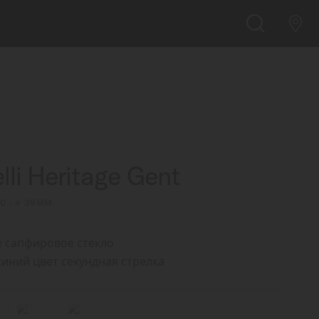
НАЙТИ МАГАЗИН
ПОИСК
lli Heritage Gent
00 - ∅ 39MM
 сапфировое стекло
синий цвет секундная стрелка