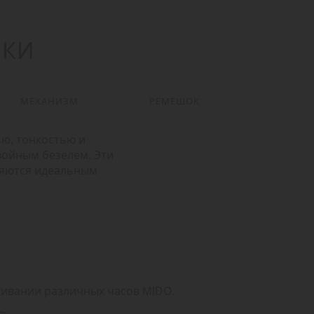
ИКИ
МЕХАНИЗМ
РЕМЕШОК
ью, тонкостью и
войным безелем. Эти
ляются идеальным
живании различных часов MIDO.