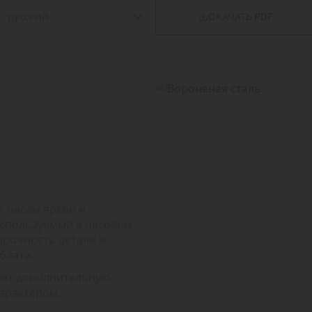

CКАЧАТЬ PDF
 часам яркий и
используемый в часовом
прочность детали и
блата.
рует дополнительную
характером.