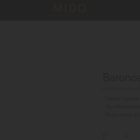
Baronce
M027.407.16.010.
Сверх тонкие
Антибликовое
Вороненая в 