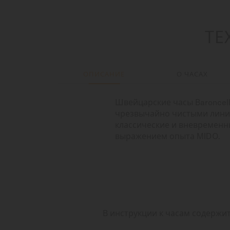
ТЕ
ОПИСАНИЕ
О ЧАСАХ
Швейцарские часы Baroncell
чрезвычайно чистыми линия
классические и вневремен
выражением опыта MIDO.
В инструкции к часам содержи