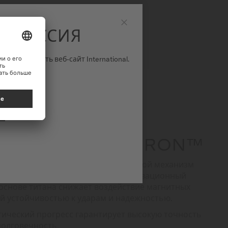
O РОССИЯ
Закрыть
просмотреть веб-сайт International.
БАЛАНСА NIVACHRON™
у, компания MIDO внедрила в часовой механизм
 баланса Nivachron™. Данный инновационный
 основе титана снижает воздействие магнитных
й устойчивостью к ударам и надежностью.
ический прогресс гарантирует высокую точность
долговечность.