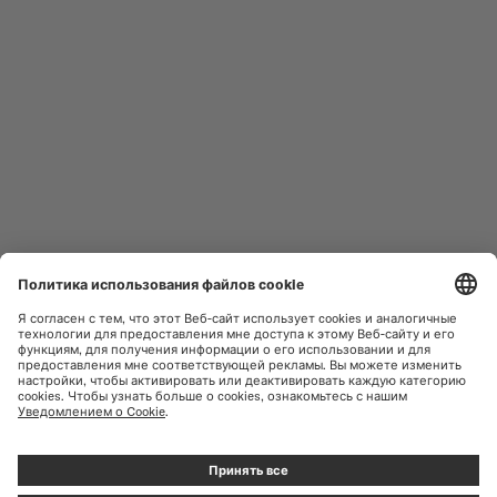
МУЖСКИЕ ЧАСЫ
OCEAN STAR
ЖЕНСКИЕ ЧАСЫ
COMMANDER
НОВИНКИ
MULTIFORT
КОЛЛЕКЦИИ
BARONCELLI
ПРАВИЛА ПОЛЬЗОВАНИЯ
НАЙТИ СЕРВИСНЫЙ ЦЕНТР
САЙТОМ
ОБСЛУЖИВАНИЕ КЛИЕНТОВ
ПОЛИТИКА
КОНФИДЕНЦИАЛЬНОСТИ
СВЯЗАТЬСЯ С НАМИ
УВЕДОМЛЕНИЕ О ФАЙЛАХ
COOKIE
ПРЕССА
НАСТРОЙКИ ФАЙЛОВ COOKIE