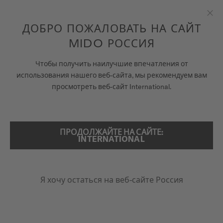
Перейти к содержанию
ДОБРО ПОЖАЛОВАТЬ НА САЙТ
Зак
MIDO РОССИЯ
ЧАСЫ
ГЛАВНАЯ
BARONCELLI HERITAGE GENT
Чтобы получить наилучшие впечатления от
использования нашего веб-сайта, мы рекомендуем вам
ВСЕЛЕННАЯ MIDO
просмотреть веб-сайт International.
ПОИСК
МАГАЗИНЫ
Baroncelli Heritage Gent
СЕРВИСНОЕ ОБСЛУЖИВАНИЕ
M027.407.36.260.00 - ∅ 39MM
ПРОДОЛЖАЙТЕ НА САЙТЕ:
INTERNATIONAL
Сверх тонкие
Антибликовое сапфировое стекло
Вороненая в синий цвет секундная стрелка
Россия
Я хочу остаться на веб-сайте Россия