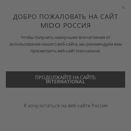
Перейти к содержанию
ДОБРО ПОЖАЛОВАТЬ НА САЙТ
Зак
MIDO РОССИЯ
ЧАСЫ
ГЛАВНАЯ
COMMANDER 1959
Чтобы получить наилучшие впечатления от
использования нашего веб-сайта, мы рекомендуем вам
ВСЕЛЕННАЯ MIDO
просмотреть веб-сайт International.
ПОИСК
МАГАЗИНЫ
Commander 1959
СЕРВИСНОЕ ОБСЛУЖИВАНИЕ
M8429.3.22.13 - ∅ 37MM
ПРОДОЛЖАЙТЕ НА САЙТЕ:
INTERNATIONAL
Браслет миланское плетение
Винтражный логотип MIDO
Полное PVD покрытие в цвет желтого золота
Россия
Я хочу остаться на веб-сайте Россия