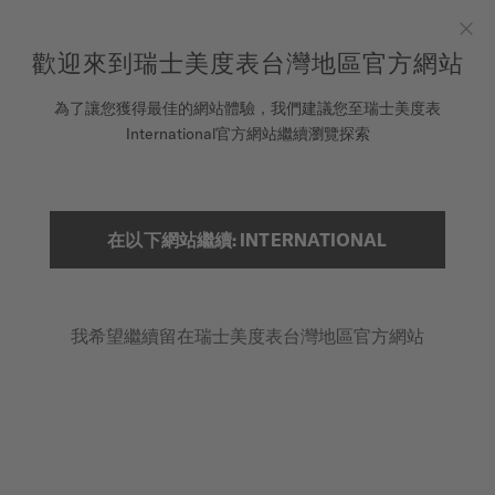
在此註冊您的手錶以存取您的保固資訊及更多資訊
跳到內容
歡迎來到瑞士美度表台灣地區官方網站
Clo
COSC瑞士官方天文台認證錶款皆提供5年保固
為了讓您獲得最佳的網站體驗，我們建議您至瑞士美度表
腕錶
International官方網站繼續瀏覽探索
美度表
線上註冊您的美度表
銷售據點
在以下網站繼續: INTERNATIONAL
搜索
客戶服務
我希望繼續留在瑞士美度表台灣地區官方網站
註冊腕錶
我的帳戶
台灣地區